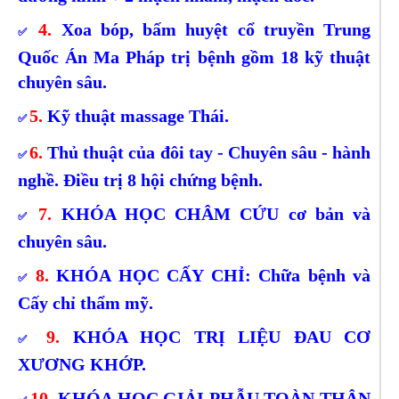
4.
Xoa bóp, bấm huyệt cổ truyền Trung
✅
Quốc Án Ma Pháp trị bệnh gồm 18 kỹ thuật
chuyên sâu.
5.
Kỹ thuật massage Thái.
✅
6.
Thủ thuật của đôi tay - Chuyên sâu - hành
✅
nghề. Điều trị 8 hội chứng bệnh.
7.
KHÓA HỌC CHÂM CỨU cơ bản và
✅
chuyên sâu.
8.
KHÓA HỌC CẤY CHỈ: Chữa bệnh và
✅
Cấy chỉ thẩm mỹ.
9.
KHÓA HỌC TRỊ LIỆU ĐAU CƠ
✅
XƯƠNG KHỚP.
10.
KHÓA HỌC GIẢI PHẪU TOÀN THÂN