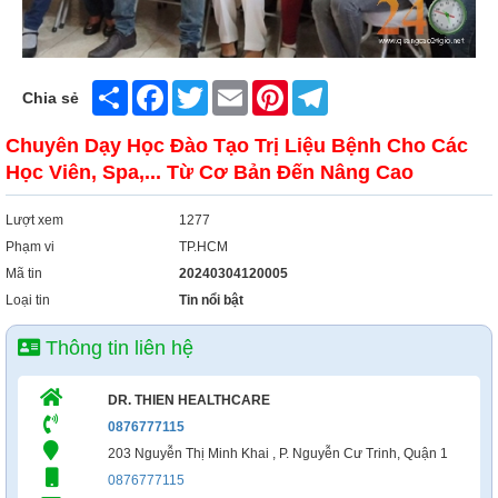
Xây Dựng
Tổng Hợp
Share
Facebook
Twitter
Email
Pinterest
Telegram
Chia sẻ
Chuyên Dạy Học Đào Tạo Trị Liệu Bệnh Cho Các
Học Viên, Spa,... Từ Cơ Bản Đến Nâng Cao
Lượt xem
1277
Phạm vi
TP.HCM
Mã tin
20240304120005
Loại tin
Tin nổi bật
Thông tin liên hệ
DR. THIEN HEALTHCARE
0876777115
203 Nguyễn Thị Minh Khai , P. Nguyễn Cư Trinh, Quận 1
0876777115