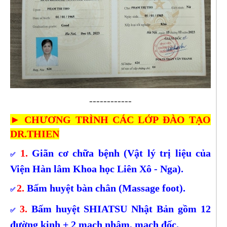
------------
► CHƯƠNG TRÌNH CÁC LỚP ĐÀO TẠO
DR.THIEN
1.
Giãn cơ chữa bệnh (Vật lý trị liệu của
✅
Viện Hàn lâm Khoa học Liên Xô - Nga).
2.
Bấm huyệt bàn chân (Massage foot).
✅
3.
Bấm huyệt SHIATSU Nhật Bản gồm 12
✅
đường kinh + 2 mạch nhâm, mạch đốc.