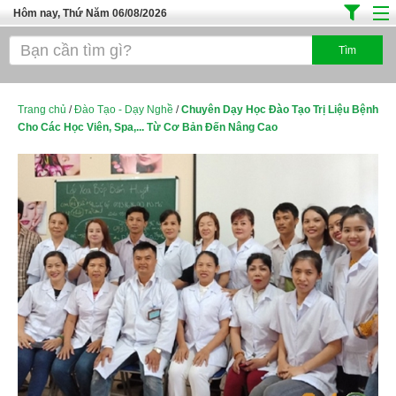
Hôm nay, Thứ Năm 06/08/2026
Trang chủ
Địa Điểm Kinh Doanh
Tuyển Sinh Đào Tạo
Trang chủ
/
Đào Tạo - Dạy Nghề
/
Chuyên Dạy Học Đào Tạo Trị Liệu Bệnh
Cho Các Học Viên, Spa,... Từ Cơ Bản Đến Nâng Cao
Ô Tô Xe Máy
Đồ Dùng Nội Ngoại Thất
Điện Tử Điện Máy
Làm Đẹp
Thời Trang
Việc Làm
Dịch Vụ
Hàng Tiêu Dùng