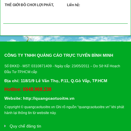
THẾ GIỚI ĐỒ CHƠI LỢI PHÁT,
Liên hệ:
CÔNG TY TNHH QUẢNG CÁO TRỰC TUYẾN BÌNH MINH
Số ĐKKD - MST: 0310871409 - Ngày cấp: 23/05/2011 – Do Sở Kế Hoạch
Đầu Tư-TP.HCM cấp
Địa chỉ: 118/1/9 Lê Văn Thọ, P.11, Q.Gò Vấp, TP.HCM
Hotline: 0948.968.238
Website:
http://quangcaotuoitre.vn
Copyright ©
quangcaotuoitre.vn
Ghi rõ nguồn “
quangcaotuoitre.vn
” khi phát
hành lại thông tin từ website này.
Quy chế đăng tin