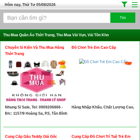
Hôm nay, Thứ Tư 05/08/2026
Trang chủ
Địa Điểm Kinh Doanh
Thu Mua Quần Áo Thời Trang, Thu Mua Vải Vụn, Vải Tồn Kho
Tuyển Sinh Đào Tạo
Chuyên Sỉ Kiện Và Thu Mua Hàng
Đồ Chơi Trẻ Em Cao Cấp
Ô Tô Xe Máy
Thời Trang
Đồ Dùng Nội Ngoại Thất
Điện Tử Điện Máy
Làm Đẹp
Thời Trang
Nhung Sỉ Sale, Tel: 0909206866 -
Hàng Nhập Khẩu, Chất Lượng Cao,
Việc Làm
Đ/c: 1157/9 Hoàng Sa, P.5, Tân Bình
Dịch Vụ
Hàng Tiêu Dùng
Cung Cấp Gấu Teddy Giá Gốc
Cung Cấp Đồ Chơi Trí Tuệ Trẻ Em