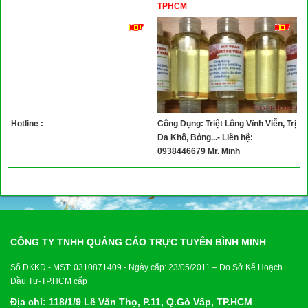
Xây Dựng
TPHCM
Tổng Hợp
Hotline :
Công Dụng: Triệt Lông Vĩnh Viễn, Trị
Da Khô, Bỏng...- Liên hệ:
0938446679 Mr. Minh
CÔNG TY TNHH QUẢNG CÁO TRỰC TUYẾN BÌNH MINH
Số ĐKKD - MST: 0310871409 - Ngày cấp: 23/05/2011 – Do Sở Kế Hoạch
Đầu Tư-TP.HCM cấp
Địa chỉ: 118/1/9 Lê Văn Thọ, P.11, Q.Gò Vấp, TP.HCM