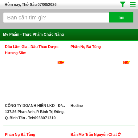
Hôm nay, Thứ Sáu 07/08/2026
Trang chủ
Địa Điểm Kinh Doanh
Mỹ Phẩm - Thực Phẩm Chức Năng
Tuyển Sinh Đào Tạo
Dầu Lâm Gia - Dầu Thảo Dược
Phấn Nụ Bà Tùng
Ô Tô Xe Máy
Hương Sâm
Đồ Dùng Nội Ngoại Thất
Điện Tử Điện Máy
Làm Đẹp
Thời Trang
CÔNG TY DOANH HIÊN LKD - Đ/c:
Hotline
Việc Làm
137/86 Phan Anh, P. Bình Trị Đông,
Dịch Vụ
Q. Bình Tân - Tel:0938071310
Hàng Tiêu Dùng
Phấn Nụ Bà Tùng
Bán Mỡ Trăn Nguyên Chất Ở