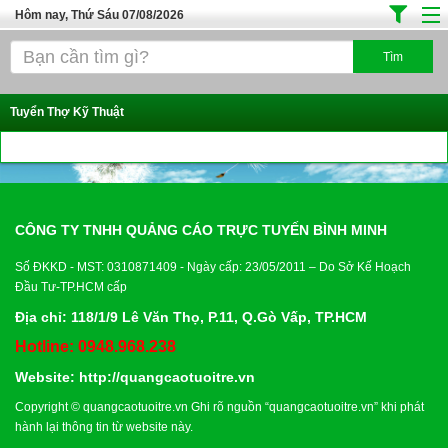
Hôm nay, Thứ Sáu 07/08/2026
Trang chủ
Địa Điểm Kinh Doanh
Tuyển Thợ Kỹ Thuật
Tuyển Sinh Đào Tạo
Ô Tô Xe Máy
Đồ Dùng Nội Ngoại Thất
CÔNG TY TNHH QUẢNG CÁO TRỰC TUYẾN BÌNH MINH
Điện Tử Điện Máy
Số ĐKKD - MST: 0310871409 - Ngày cấp: 23/05/2011 – Do Sở Kế Hoạch
Làm Đẹp
Đầu Tư-TP.HCM cấp
Thời Trang
Địa chỉ: 118/1/9 Lê Văn Thọ, P.11, Q.Gò Vấp, TP.HCM
Việc Làm
Hotline: 0948.968.238
Website:
http://quangcaotuoitre.vn
Dịch Vụ
Copyright ©
quangcaotuoitre.vn
Ghi rõ nguồn “
quangcaotuoitre.vn
” khi phát
Hàng Tiêu Dùng
hành lại thông tin từ website này.