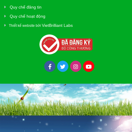
Xây Dựng
Quy chế đăng tin
Tổng Hợp
Quy chế hoạt động
VietBrilliant Labs
Thiết kế website bởi