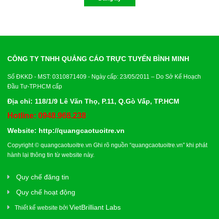
CÔNG TY TNHH QUẢNG CÁO TRỰC TUYẾN BÌNH MINH
Số ĐKKD - MST: 0310871409 - Ngày cấp: 23/05/2011 – Do Sở Kế Hoạch
Đầu Tư-TP.HCM cấp
Địa chỉ: 118/1/9 Lê Văn Thọ, P.11, Q.Gò Vấp, TP.HCM
Hotline: 0948.968.238
Website:
http://quangcaotuoitre.vn
Copyright ©
quangcaotuoitre.vn
Ghi rõ nguồn “
quangcaotuoitre.vn
” khi phát
hành lại thông tin từ website này.
Quy chế đăng tin
Quy chế hoạt động
VietBrilliant Labs
Thiết kế website bởi