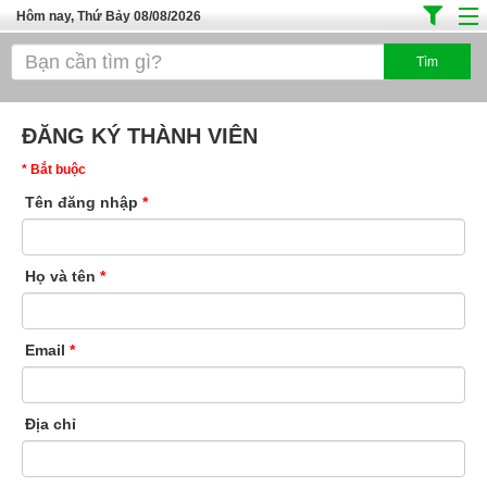
Hôm nay, Thứ Bảy 08/08/2026
Trang chủ
Địa Điểm Kinh Doanh
ĐĂNG KÝ THÀNH VIÊN
Tuyển Sinh Đào Tạo
* Bắt buộc
Ô Tô Xe Máy
Tên đăng nhập
*
Đồ Dùng Nội Ngoại Thất
Điện Tử Điện Máy
Họ và tên
*
Làm Đẹp
Thời Trang
Email
*
Việc Làm
Dịch Vụ
Địa chỉ
Hàng Tiêu Dùng