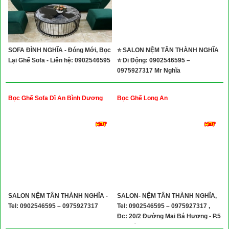
SOFA ĐÌNH NGHĨA - Đóng Mới, Bọc
⭐ SALON NỆM TÂN THÀNH NGHĨA
Lại Ghế Sofa - Liên hệ: 0902546595
⭐ Di Động: 0902546595 –
0975927317 Mr Nghĩa
Bọc Ghế Sofa Dĩ An Bình Dương
Bọc Ghế Long An
SALON NỆM TÂN THÀNH NGHĨA -
SALON- NỆM TÂN THÀNH NGHĨA,
Tel: 0902546595 – 0975927317
Tel: 0902546595 – 0975927317 ,
Đc: 20/2 Đường Mai Bá Hương - P.5
- TP Tân An -Tỉnh Long An