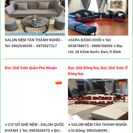
SALON NỆM TÂN THÀNH NGHĨA -
⭐SOFA ĐĂNG KHÔI ⭐ Tel:
Tel: 0902546595 – 0975927317
0938788073 - 0898708069 ⭐ Địa
chỉ: 28 Kênh Nước Đen, P. Bình
Hưng Hòa A, Bình Tân
Bọc Ghế Sofa Quận Phú Nhuận
Bọc Ghế Đồng Nai, Bọc Ghế Sofa Ở
Đồng Nai
⭐ CƠ SỞ GHẾ NỆM - SALON QUỐC
⭐ SALON NỆM TÂN THÀNH NGHĨA
KHÁNH ⭐ Tel: 0903628475 ⭐ Đ/c:
⭐ Di Động: 0902546595 –