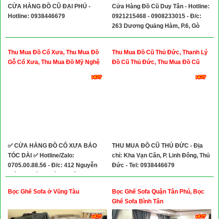
CỬA HÀNG ĐỒ CŨ ĐẠI PHÚ -
Cửa Hàng Đồ Cũ Duy Tân - Hotline:
Hotline: 0938446679
0921215468 - 0908233015 - Đ/c:
263 Dương Quảng Hàm, P.6, Gò
Vấp
Thu Mua Đồ Cổ Xưa, Thu Mua Đồ
Thu Mua Đồ Cũ Thủ Đức, Thanh Lý
Gỗ Cổ Xưa, Thu Mua Đồ Mỹ Nghệ
Đồ Cũ Thủ Đức, Thu Mua Đồ Cũ
Đồ Cổ
Quận 9
✅ CỬA HÀNG ĐỒ CỔ XƯA BẢO
THU MUA ĐỒ CŨ THỦ ĐỨC - Địa
TÓC DÀI ✅ Hotline/Zalo:
chỉ: Kha Vạn Cân, P. Linh Đông, Thủ
0705.00.88.56 - Đ/c: 412 Nguyễn
Đức - Tel: 0938446679
Kiệm,Phường Đức Nhuận, TP.HCM
( P.3, Quận Phú Nhuận Cũ)
Bọc Ghế Sofa ở Vũng Tàu
Bọc Ghế Sofa Quận Tân Phú, Bọc
Ghế Sofa Bình Tân