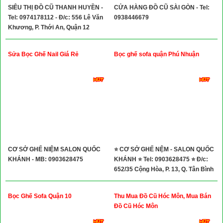
SIÊU THỊ ĐỒ CŨ THANH HUYỀN -
CỬA HÀNG ĐỒ CŨ SÀI GÒN - Tel:
Tel: 0974178112 - Đ/c: 556 Lê Văn
0938446679
Khương, P. Thới An, Quận 12
Sửa Bọc Ghế Nail Giá Rẻ
Bọc ghế sofa quận Phú Nhuận
CƠ SỞ GHẾ NIỆM SALON QUỐC
⭐ CƠ SỞ GHẾ NỆM - SALON QUỐC
KHÁNH - MB: 0903628475
KHÁNH ⭐ Tel: 0903628475 ⭐ Đ/c:
652/35 Cộng Hòa, P. 13, Q. Tân Bình
Bọc Ghế Sofa Quận 10
Thu Mua Đồ Cũ Hóc Môn, Mua Bán
Đồ Cũ Hóc Môn