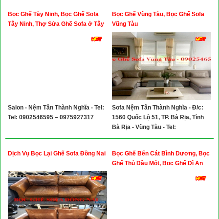
Bọc Ghế Tây Ninh, Bọc Ghế Sofa
Bọc Ghế Vũng Tàu, Bọc Ghế Sofa
Tây Ninh, Thợ Sửa Ghế Sofa ở Tây
Vũng Tàu
Ninh
Salon - Nệm Tân Thành Nghĩa - Tel:
Sofa Nệm Tân Thành Nghĩa - Đ/c:
Tel: 0902546595 – 0975927317
1560 Quốc Lộ 51, TP. Bà Rịa, Tỉnh
Bà Rịa - Vũng Tàu - Tel:
0902546595
Dịch Vụ Bọc Lại Ghế Sofa Đồng Nai
Bọc Ghế Bến Cát Bình Dương, Bọc
Ghế Thủ Dầu Một, Bọc Ghế Dĩ An
Bình Dương