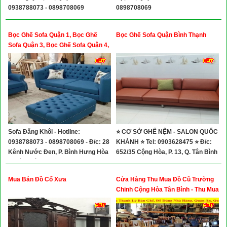
0938788073 - 0898708069
0898708069
Bọc Ghế Sofa Quận 1, Bọc Ghế
Bọc Ghế Sofa Quận Bình Thạnh
Sofa Quận 3, Bọc Ghế Sofa Quận 4,
Bọc Ghế Sofa Quận 5, Bọc Ghế
Sofa Quận 7
Sofa Đăng Khôi - Hotline:
⭐ CƠ SỞ GHẾ NỆM - SALON QUỐC
0938788073 - 0898708069 - Đ/c: 28
KHÁNH ⭐ Tel: 0903628475 ⭐ Đ/c:
Kênh Nước Đen, P. Bình Hưng Hòa
652/35 Cộng Hòa, P. 13, Q. Tân Bình
A, Bình Tân
Mua Bán Đồ Cổ Xưa
Cửa Hàng Thu Mua Đồ Cũ Trường
Chinh Cộng Hòa Tân Bình - Thu Mua
Thanh Lý Bàn Ghế, Đồ Dùng Nhà
Hàng, Quán Ăn, Quán Cafe Giá Cao