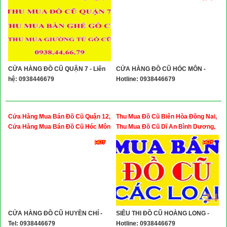
Nhuận, Quận Bình Thạnh
CỬA HÀNG ĐỒ CŨ QUẬN 7 - Liên
CỬA HÀNG ĐỒ CŨ HÓC MÔN -
hệ: 0938446679
Hotline: 0938446679
Cửa Hàng Mua Bán Đồ Cũ Quận 12,
Thu Mua Đồ Cũ Biên Hòa Đồng Nai,
Cửa Hàng Mua Bán Đồ Cũ Hóc Môn
Thu Mua Đồ Cũ Dĩ An Bình Dương,
Thu Mua Đồ Cũ Quận 9
CỬA HÀNG ĐỒ CŨ HUYỀN CHÍ -
SIÊU THI ĐỒ CŨ HOÀNG LONG -
Tel: 0938446679
Hotline: 0938446679