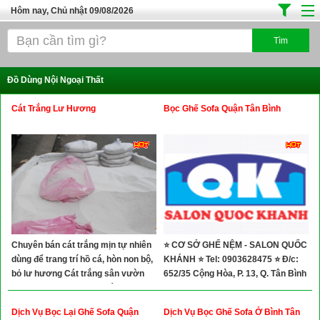
Hôm nay, Chủ nhật 09/08/2026
Trang chủ
Địa Điểm Kinh Doanh
Đồ Dùng Nội Ngoại Thất
Tuyển Sinh Đào Tạo
Cát Trắng Lư Hương
Bọc Ghế Sofa Quận Tân Bình
Ô Tô Xe Máy
Đồ Dùng Nội Ngoại Thất
Điện Tử Điện Máy
Làm Đẹp
Thời Trang
Chuyên bán cát trắng mịn tự nhiên
⭐ CƠ SỞ GHẾ NỆM - SALON QUỐC
Việc Làm
dùng để trang trí hồ cá, hòn non bộ,
KHÁNH ⭐ Tel: 0903628475 ⭐ Đ/c:
Dịch Vụ
bỏ lư hương Cát trắng sân vườn
652/35 Cộng Hòa, P. 13, Q. Tân Bình
trẻ em chơi...phun lốc máy xe ..bia
Hàng Tiêu Dùng
mộ..nuôi gà... lư hương
Dịch Vụ Bọc Lại Ghế Sofa Quận
Dịch Vụ Bọc Ghế Sofa Ở Bình Tân