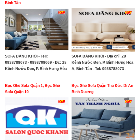
Xây Dựng
Bình Tân
Tổng Hợp
SOFA ĐĂNG KHÔI - Tell:
SOFA ĐĂNG KHÔI - Địa chỉ: 28
0938788073 - 0898708069 - Đc: 28
Kênh Nước Đen, P. Bình Hưng Hòa
Kênh Nước Đen, P. Bình Hưng Hòa
A, Bình Tân - Tel: 0938788073 -
A, Bình Tân
0898708069
Bọc Ghế Sofa Quận 1, Bọc Ghế
Bọc Ghế Sofa Quận Thủ Đức Dĩ An
Sofa Quận 10
Bình Dương