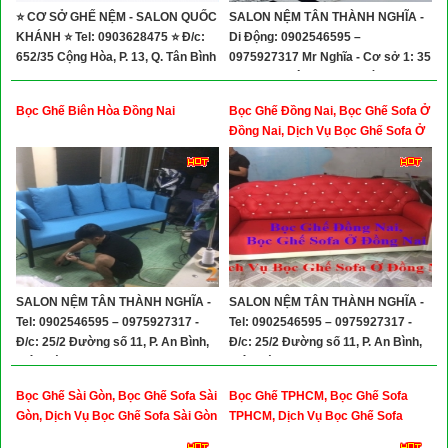
⭐ CƠ SỞ GHẾ NỆM - SALON QUỐC
SALON NỆM TÂN THÀNH NGHĨA -
KHÁNH ⭐ Tel: 0903628475 ⭐ Đ/c:
Di Động: 0902546595 –
652/35 Cộng Hòa, P. 13, Q. Tân Bình
0975927317 Mr Nghĩa - Cơ sở 1: 35
ND 4 Khu Đô Thị Mỹ Phước, Bến
Cát – Bình Dương - Cơ sở 2: 34/1
Bọc Ghế Biên Hòa Đồng Nai
Bọc Ghế Đồng Nai, Bọc Ghế Sofa Ở
Đường Tân Lập, Thị Xã Dĩ An, Bình
Đồng Nai, Dịch Vụ Bọc Ghế Sofa Ở
Dương
Đồng Nai
SALON NỆM TÂN THÀNH NGHĨA -
SALON NỆM TÂN THÀNH NGHĨA -
Tel: 0902546595 – 0975927317 -
Tel: 0902546595 – 0975927317 -
Đ/c: 25/2 Đường số 11, P. An Bình,
Đ/c: 25/2 Đường số 11, P. An Bình,
Biên Hòa, Đồng Nai
Biên Hòa, Đồng Nai
Bọc Ghế Sài Gòn, Bọc Ghế Sofa Sài
Bọc Ghế TPHCM, Bọc Ghế Sofa
Gòn, Dịch Vụ Bọc Ghế Sofa Sài Gòn
TPHCM, Dịch Vụ Bọc Ghế Sofa
TPHCM