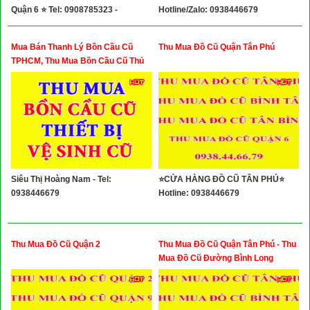
Quận 6 ⭐ Tel: 0908785323 -
Hotline/Zalo: 0938446679
028.3967.6169
Mua Bán Thanh Lý Bồn Cầu Cũ
Thu Mua Đồ Cũ Quận Tân Phú
TPHCM, Thu Mua Bồn Cầu Cũ Thủ
Đức, Thu Mua Bồn Cầu Cũ Quận 9
Siêu Thị Hoàng Nam - Tel:
⭐CỬA HÀNG ĐỒ CŨ TÂN PHÚ⭐
0938446679
Hotline: 0938446679
Thu Mua Đồ Cũ Quận 2
Thu Mua Đồ Cũ Quận Tân Phú - Thu
Mua Đồ Cũ Đường Bình Long