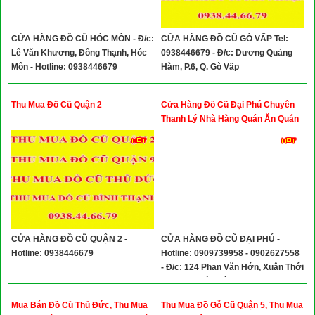
CỬA HÀNG ĐỒ CŨ HÓC MÔN - Đ/c:
CỬA HÀNG ĐỒ CŨ GÒ VẤP Tel:
Lê Văn Khương, Đông Thạnh, Hóc
0938446679 - Đ/c: Dương Quảng
Môn - Hotline: 0938446679
Hàm, P.6, Q. Gò Vấp
Thu Mua Đồ Cũ Quận 2
Cửa Hàng Đồ Cũ Đại Phú Chuyên
Thanh Lý Nhà Hàng Quán Ăn Quán
Cà Phê, Bàn Ghế Giường Tủ Gia
Đình, Bàn Ghế Đồ Dùng Văn Phòng
CỬA HÀNG ĐỒ CŨ QUẬN 2 -
CỬA HÀNG ĐỒ CŨ ĐẠI PHÚ -
Hotline: 0938446679
Hotline: 0909739958 - 0902627558
- Đ/c: 124 Phan Văn Hớn, Xuân Thới
Thượng, Hóc Môn
Mua Bán Đồ Cũ Thủ Đức, Thu Mua
Thu Mua Đồ Gỗ Cũ Quận 5, Thu Mua