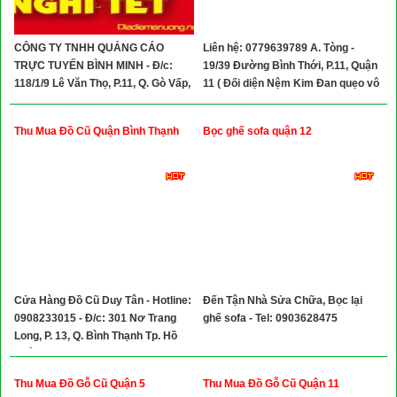
CÔNG TY TNHH QUẢNG CÁO
Liên hệ: 0779639789 A. Tòng -
TRỰC TUYẾN BÌNH MINH - Đ/c:
19/39 Đường Bình Thới, P.11, Quận
118/1/9 Lê Văn Thọ, P.11, Q. Gò Vấp,
11 ( Đối diện Nệm Kim Đan quẹo vô
TP.HCM
70m)
Thu Mua Đồ Cũ Quận Bình Thạnh
Bọc ghế sofa quận 12
Cửa Hàng Đồ Cũ Duy Tân - Hotline:
Đến Tận Nhà Sửa Chữa, Bọc lại
0908233015 - Đ/c: 301 Nơ Trang
ghế sofa - Tel: 0903628475
Long, P. 13, Q. Bình Thạnh Tp. Hồ
Chí Minh
Thu Mua Đồ Gỗ Cũ Quận 5
Thu Mua Đồ Gỗ Cũ Quận 11