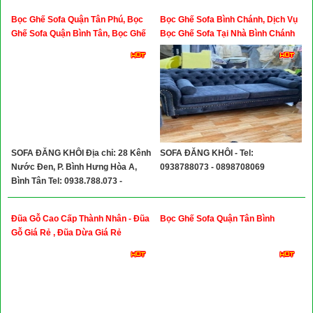
Bọc Ghế Sofa Quận Tân Phú, Bọc
Bọc Ghế Sofa Bình Chánh, Dịch Vụ
Ghế Sofa Quận Bình Tân, Bọc Ghế
Bọc Ghế Sofa Tại Nhà Bình Chánh
Sofa Quận Quận 6, Bọc Ghế Sofa
Quận Tân Bình
SOFA ĐĂNG KHÔI Địa chỉ: 28 Kênh
SOFA ĐĂNG KHÔI - Tel:
Nước Đen, P. Bình Hưng Hòa A,
0938788073 - 0898708069
Bình Tân Tel: 0938.788.073 -
0898.708.069
Đũa Gỗ Cao Cấp Thành Nhân - Đũa
Bọc Ghế Sofa Quận Tân Bình
Gỗ Giá Rẻ , Đũa Dừa Giá Rẻ