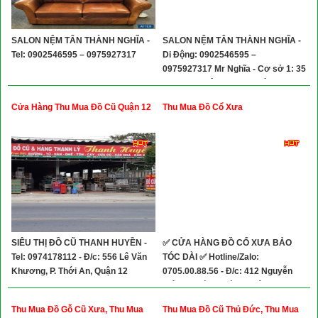
SALON NỆM TÂN THÀNH NGHĨA -
SALON NỆM TÂN THÀNH NGHĨA -
Tel: 0902546595 – 0975927317
Di Động: 0902546595 –
0975927317 Mr Nghĩa - Cơ sở 1: 35
ND 4 Khu Đô Thị Mỹ Phước, Bến
Cát – Bình Dương - Cơ sở 2: 34/1
Cửa Hàng Thu Mua Đồ Cũ Quận 12
Thu Mua Đồ Cổ Xưa
Đường Tân Lập, Thị Xã Dĩ An, Bình
Dương
SIÊU THỊ ĐỒ CŨ THANH HUYỀN -
✅ CỬA HÀNG ĐỒ CỔ XƯA BẢO
Tel: 0974178112 - Đ/c: 556 Lê Văn
TÓC DÀI ✅ Hotline/Zalo:
Khương, P. Thới An, Quận 12
0705.00.88.56 - Đ/c: 412 Nguyễn
Kiệm,Phường Đức Nhuận, TP.HCM
( P.3, Quận Phú Nhuận Cũ)
Thu Mua Đồ Gỗ Cũ Xưa, Thu Mua
Thu Mua Đồ Cũ Thủ Đức, Thu Mua