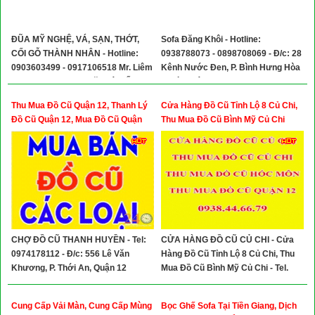
ĐŨA MỸ NGHỆ, VÁ, SẠN, THỚT,
Sofa Đăng Khôi - Hotline:
CỐI GỖ THÀNH NHÂN - Hotline:
0938788073 - 0898708069 - Đ/c: 28
0903603499 - 0917106518 Mr. Liêm
Kênh Nước Đen, P. Bình Hưng Hòa
- Địa chỉ: B8B/7 Võ Văn Vân, Ấp 2A,
A, Bình Tân
Xã Vĩnh Lộc B, Bình Chánh, TP.HCM
Thu Mua Đồ Cũ Quận 12, Thanh Lý
Cửa Hàng Đồ Cũ Tỉnh Lộ 8 Củ Chi,
Đồ Cũ Quận 12, Mua Đồ Cũ Quận
Thu Mua Đồ Cũ Bình Mỹ Củ Chi
12, Mua Thanh Lý Quán Ăn Quán
Cafe
CHỢ ĐỒ CŨ THANH HUYỀN - Tel:
CỬA HÀNG ĐỒ CŨ CỦ CHI - Cửa
0974178112 - Đ/c: 556 Lê Văn
Hàng Đồ Cũ Tỉnh Lộ 8 Củ Chi, Thu
Khương, P. Thới An, Quận 12
Mua Đồ Cũ Bình Mỹ Củ Chi - Tel.
0938446679
Cung Cấp Vải Màn, Cung Cấp Mùng
Bọc Ghế Sofa Tại Tiền Giang, Dịch