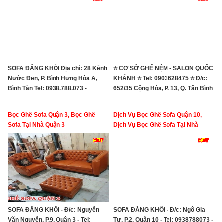
SOFA ĐĂNG KHÔI Địa chỉ: 28 Kênh
⭐ CƠ SỞ GHẾ NỆM - SALON QUỐC
Nước Đen, P. Bình Hưng Hòa A,
KHÁNH ⭐ Tel: 0903628475 ⭐ Đ/c:
Bình Tân Tel: 0938.788.073 -
652/35 Cộng Hòa, P. 13, Q. Tân Bình
0898.708.069
Bọc Ghế Sofa Quận 3, Bọc Ghế
Dịch Vụ Bọc Ghế Sofa Quận 10,
Sofa Tại Nhà Quận 3
Dịch Vụ Bọc Ghế Sofa Tại Nhà
Quận 10
SOFA ĐĂNG KHÔI - Đ/c: Nguyễn
SOFA ĐĂNG KHÔI - Đ/c: Ngô Gia
Văn Nguyễn, P.9, Quận 3 - Tel:
Tự, P.2, Quận 10 - Tel: 0938788073 -