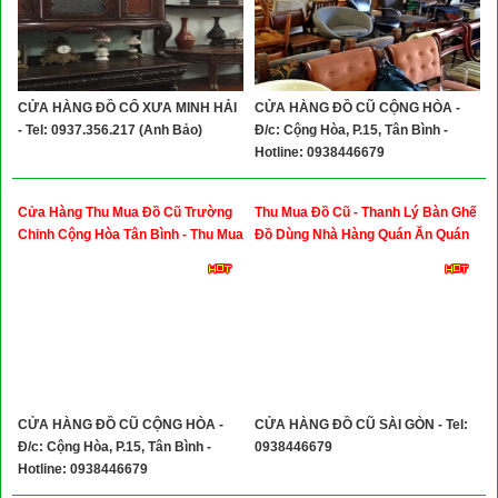
CỬA HÀNG ĐỒ CỔ XƯA MINH HẢI
CỬA HÀNG ĐỒ CŨ CỘNG HÒA -
- Tel: 0937.356.217 (Anh Bảo)
Đ/c: Cộng Hòa, P.15, Tân Bình -
Hotline: 0938446679
Cửa Hàng Thu Mua Đồ Cũ Trường
Thu Mua Đồ Cũ - Thanh Lý Bàn Ghế
Chinh Cộng Hòa Tân Bình - Thu Mua
Đồ Dùng Nhà Hàng Quán Ăn Quán
Bàn Ghế Giường Tủ Cũ Giá Cao
Cafe
CỬA HÀNG ĐỒ CŨ CỘNG HÒA -
CỬA HÀNG ĐỒ CŨ SÀI GÒN - Tel:
Đ/c: Cộng Hòa, P.15, Tân Bình -
0938446679
Hotline: 0938446679