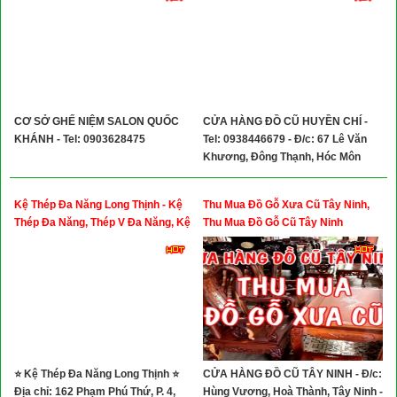
CƠ SỞ GHẾ NIỆM SALON QUỐC
CỬA HÀNG ĐỒ CŨ HUYỀN CHÍ -
KHÁNH - Tel: 0903628475
Tel: 0938446679 - Đ/c: 67 Lê Văn
Khương, Đông Thạnh, Hóc Môn
Kệ Thép Đa Năng Long Thịnh - Kệ
Thu Mua Đồ Gỗ Xưa Cũ Tây Ninh,
Thép Đa Năng, Thép V Đa Năng, Kệ
Thu Mua Đồ Gỗ Cũ Tây Ninh
Siêu Thị, Kệ Lưu Trữ Hồ Sơ
⭐ Kệ Thép Đa Năng Long Thịnh ⭐
CỬA HÀNG ĐỒ CŨ TÂY NINH - Đ/c:
Địa chỉ: 162 Phạm Phú Thứ, P. 4,
Hùng Vương, Hoà Thành, Tây Ninh -