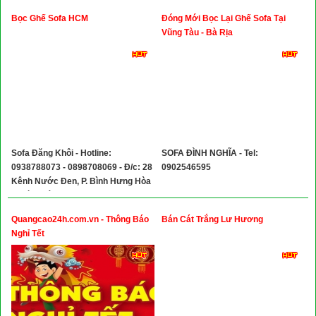
Bọc Ghế Sofa HCM
Đóng Mới Bọc Lại Ghế Sofa Tại
Vũng Tàu - Bà Rịa
Sofa Đăng Khôi - Hotline:
SOFA ĐÌNH NGHĨA - Tel:
0938788073 - 0898708069 - Đ/c: 28
0902546595
Kênh Nước Đen, P. Bình Hưng Hòa
A, Bình Tân
Quangcao24h.com.vn - Thông Báo
Bán Cát Trắng Lư Hương
Nghỉ Tết