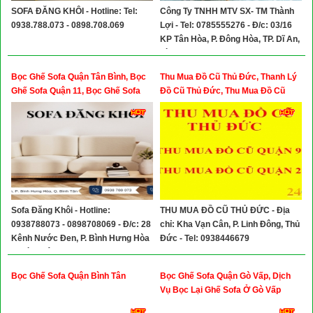
SOFA ĐĂNG KHÔI - Hotline: Tel:
Công Ty TNHH MTV SX- TM Thành
0938.788.073 - 0898.708.069
Lợi - Tel: 0785555276 - Đ/c: 03/16
KP Tân Hòa, P. Đông Hòa, TP. Dĩ An,
Bình Dương
Bọc Ghế Sofa Quận Tân Bình, Bọc
Thu Mua Đồ Cũ Thủ Đức, Thanh Lý
Ghế Sofa Quận 11, Bọc Ghế Sofa
Đồ Cũ Thủ Đức, Thu Mua Đồ Cũ
Quận Tân Phú
Quận 9 - ĐỒ CŨ QUANG THANH
Sofa Đăng Khôi - Hotline:
THU MUA ĐỒ CŨ THỦ ĐỨC - Địa
0938788073 - 0898708069 - Đ/c: 28
chỉ: Kha Vạn Cân, P. Linh Đông, Thủ
Kênh Nước Đen, P. Bình Hưng Hòa
Đức - Tel: 0938446679
A, Bình Tân
Bọc Ghế Sofa Quận Bình Tân
Bọc Ghế Sofa Quận Gò Vấp, Dịch
Vụ Bọc Lại Ghế Sofa Ở Gò Vấp