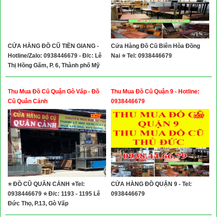
CỬA HÀNG ĐỒ CŨ TIỀN GIANG -
Cửa Hàng Đồ Cũ Biên Hòa Đồng
Hotline/Zalo: 0938446679 - Đ/c: Lê
Nai ⭐ Tel: 0938446679
Thị Hồng Gấm, P. 6, Thành phố Mỹ
Tho, Tiền Giang
Thu Mua Đồ Cũ Quận Gò Vấp - Đồ
Thu Mua Đồ Cũ Quận 9 - Hotline:
Cũ Quân Cảnh
0938446679
⭐ ĐỒ CŨ QUÂN CẢNH ⭐Tel:
CỬA HÀNG ĐỒ QUẬN 9 - Tel:
0938446679 ⭐ Đ/c: 1193 - 1195 Lê
0938446679
Đức Thọ, P.13, Gò Vấp