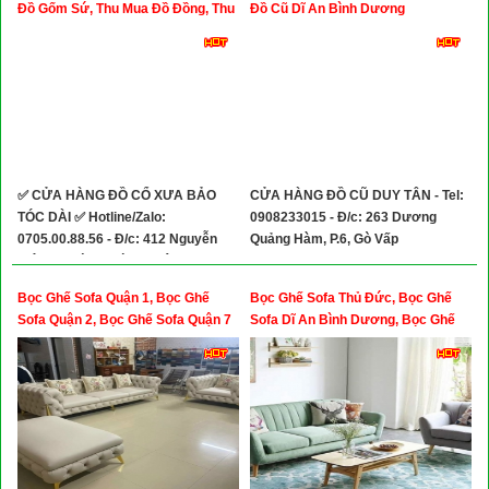
Đồ Gốm Sứ, Thu Mua Đồ Đồng, Thu
Đồ Cũ Dĩ An Bình Dương
Mua Tranh Sơn Mài
✅ CỬA HÀNG ĐỒ CỔ XƯA BẢO
CỬA HÀNG ĐỒ CŨ DUY TÂN - Tel:
TÓC DÀI ✅ Hotline/Zalo:
0908233015 - Đ/c: 263 Dương
0705.00.88.56 - Đ/c: 412 Nguyễn
Quảng Hàm, P.6, Gò Vấp
Kiệm,Phường Đức Nhuận, TP.HCM
( P.3, Quận Phú Nhuận Cũ)
Bọc Ghế Sofa Quận 1, Bọc Ghế
Bọc Ghế Sofa Thủ Đức, Bọc Ghế
Sofa Quận 2, Bọc Ghế Sofa Quận 7
Sofa Dĩ An Bình Dương, Bọc Ghế
Sofa Thuận An Bình Dương