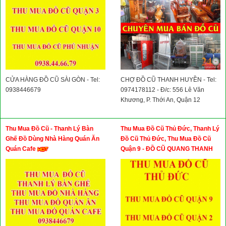
CỬA HÀNG ĐỒ CŨ SÀI GÒN - Tel:
CHỢ ĐỒ CŨ THANH HUYỀN - Tel:
0938446679
0974178112 - Đ/c: 556 Lê Văn
Khương, P. Thới An, Quận 12
Thu Mua Đồ Cũ - Thanh Lý Bàn
Thu Mua Đồ Cũ Thủ Đức, Thanh Lý
Ghế Đồ Dùng Nhà Hàng Quán Ăn
Đồ Cũ Thủ Đức, Thu Mua Đồ Cũ
Quán Cafe
Quận 9 - ĐỒ CŨ QUANG THANH