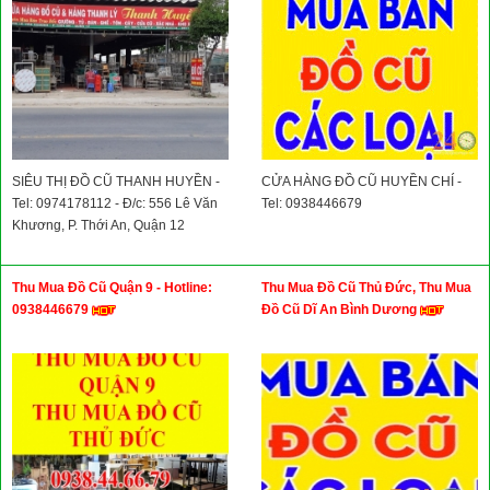
SIÊU THỊ ĐỒ CŨ THANH HUYỀN -
CỬA HÀNG ĐỒ CŨ HUYỀN CHÍ -
Tel: 0974178112 - Đ/c: 556 Lê Văn
Tel: 0938446679
Khương, P. Thới An, Quận 12
Thu Mua Đồ Cũ Quận 9 - Hotline:
Thu Mua Đồ Cũ Thủ Đức, Thu Mua
0938446679
Đồ Cũ Dĩ An Bình Dương