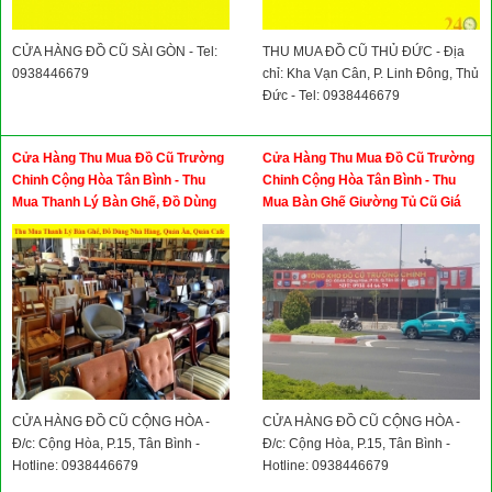
CỬA HÀNG ĐỒ CŨ SÀI GÒN - Tel:
THU MUA ĐỒ CŨ THỦ ĐỨC - Địa
0938446679
chỉ: Kha Vạn Cân, P. Linh Đông, Thủ
Đức - Tel: 0938446679
Cửa Hàng Thu Mua Đồ Cũ Trường
Cửa Hàng Thu Mua Đồ Cũ Trường
Chinh Cộng Hòa Tân Bình - Thu
Chinh Cộng Hòa Tân Bình - Thu
Mua Thanh Lý Bàn Ghế, Đồ Dùng
Mua Bàn Ghế Giường Tủ Cũ Giá
Nhà Hàng, Quán Ăn, Quán Cafe
Cao
Giá Cao
CỬA HÀNG ĐỒ CŨ CỘNG HÒA -
CỬA HÀNG ĐỒ CŨ CỘNG HÒA -
Đ/c: Cộng Hòa, P.15, Tân Bình -
Đ/c: Cộng Hòa, P.15, Tân Bình -
Hotline: 0938446679
Hotline: 0938446679