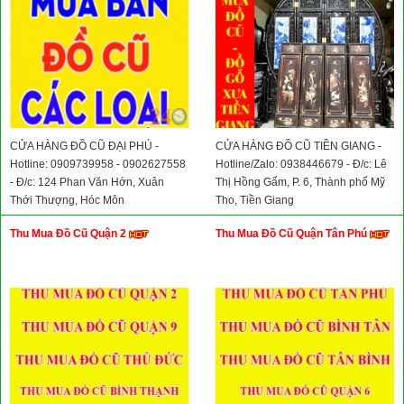
CỬA HÀNG ĐỒ CŨ ĐẠI PHÚ -
CỬA HÀNG ĐỒ CŨ TIỀN GIANG -
Hotline: 0909739958 - 0902627558
Hotline/Zalo: 0938446679 - Đ/c: Lê
- Đ/c: 124 Phan Văn Hớn, Xuân
Thị Hồng Gấm, P. 6, Thành phố Mỹ
Thới Thượng, Hóc Môn
Tho, Tiền Giang
Thu Mua Đồ Cũ Quận 2
Thu Mua Đồ Cũ Quận Tân Phú