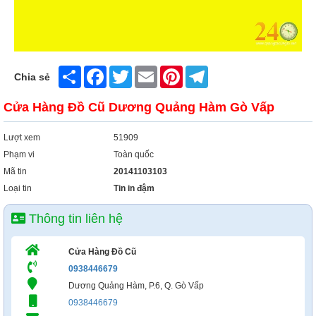
Xây Dựng
Tổng Hợp
Share
Facebook
Twitter
Email
Pinterest
Telegram
Chia sẻ
Cửa Hàng Đồ Cũ Dương Quảng Hàm Gò Vấp
Lượt xem
51909
Phạm vi
Toàn quốc
Mã tin
20141103103
Loại tin
Tin in đậm
Thông tin liên hệ
Cửa Hàng Đồ Cũ
0938446679
Dương Quảng Hàm, P.6, Q. Gò Vấp
0938446679