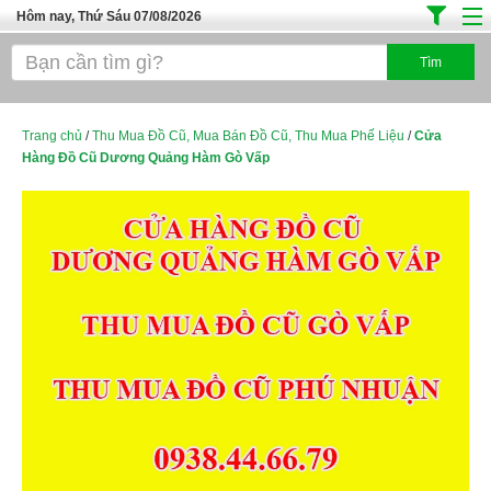
Hôm nay, Thứ Sáu 07/08/2026
Trang chủ
Địa Điểm Kinh Doanh
Tuyển Sinh Đào Tạo
Trang chủ
/
Thu Mua Đồ Cũ, Mua Bán Đồ Cũ, Thu Mua Phế Liệu
/
Cửa
Hàng Đồ Cũ Dương Quảng Hàm Gò Vấp
Ô Tô Xe Máy
Đồ Dùng Nội Ngoại Thất
Điện Tử Điện Máy
Làm Đẹp
Thời Trang
Việc Làm
Dịch Vụ
Hàng Tiêu Dùng