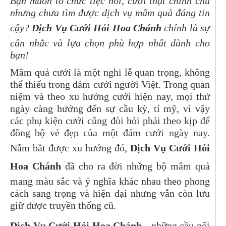
Bạn muốn tổ chức tiệc hỏi, cưới thật chỉnh chu
nhưng chưa tìm được dịch vụ mâm quả đáng tin
cậy?
Dịch Vụ Cưới Hỏi Hoa Chánh
chính là sự
cân nhắc và lựa chọn phù hợp nhất dành cho
bạn!
Mâm quả cưới là một nghi lễ quan trọng, không
thể thiếu trong đám cưới người Việt. Trong quan
niệm và theo xu hướng cưới hiện nay, mọi thứ
ngày càng hướng đến sự cầu kỳ, tỉ mỹ, vì vậy
các phụ kiện cưới cũng đòi hỏi phải theo kịp để
đồng bộ vẻ đẹp của một đám cưới ngày nay.
Nắm bắt được xu hướng đó,
Dịch Vụ Cưới Hỏi
Hoa Chánh
đã cho ra đời những bộ mâm quả
mang màu sắc và ý nghĩa khác nhau theo phong
cách sang trọng và hiện đại nhưng vẫn còn lưu
giữ được truyền thống cũ.
Dịch Vụ Cưới Hỏi Hoa Chánh
- những cầu nối