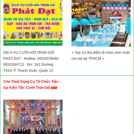
DỊCH VỤ CƯỚI HỎI TRỌN GÓI
⭐ Top 10 địa điểm tổ chức sinh nhật
PHÁT ĐẠT - Hotline: 0933076648 -
cho bé tại TPHCM ⭐
0933384722 - Đ/c: 341 Đường
TX14, P. Thạnh Xuân, Quận 12
Cho Thuê Dụng Cụ Tổ Chức Tiệc -
Sự Kiện Tiệc Cưới Trọn Gói