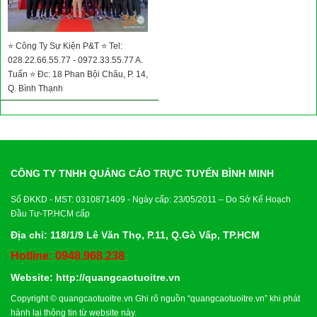
⭐ Công Ty Sự Kiện P&T ⭐ Tel:
028.22.66.55.77 - 0972.33.55.77 A.
Tuấn ⭐ Đc: 18 Phan Bội Châu, P. 14,
Q. Bình Thạnh
CÔNG TY TNHH QUẢNG CÁO TRỰC TUYẾN BÌNH MINH
Số ĐKKD - MST: 0310871409 - Ngày cấp: 23/05/2011 – Do Sở Kế Hoạch
Đầu Tư-TP.HCM cấp
Địa chỉ: 118/1/9 Lê Văn Thọ, P.11, Q.Gò Vấp, TP.HCM
Hotline: 0948.968.238
Website:
http://quangcaotuoitre.vn
Copyright ©
quangcaotuoitre.vn
Ghi rõ nguồn “
quangcaotuoitre.vn
” khi phát
hành lại thông tin từ website này.