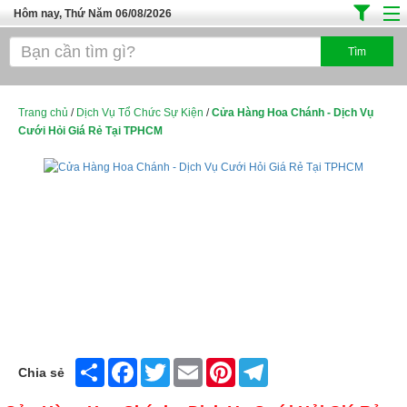
Hôm nay, Thứ Năm 06/08/2026
Trang chủ
Địa Điểm Kinh Doanh
Tuyển Sinh Đào Tạo
Trang chủ
/
Dịch Vụ Tổ Chức Sự Kiện
/
Cửa Hàng Hoa Chánh - Dịch Vụ
Cưới Hỏi Giá Rẻ Tại TPHCM
Ô Tô Xe Máy
Đồ Dùng Nội Ngoại Thất
Điện Tử Điện Máy
Làm Đẹp
Thời Trang
Việc Làm
Dịch Vụ
Share
Facebook
Twitter
Email
Pinterest
Telegram
Chia sẻ
Hàng Tiêu Dùng