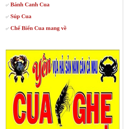
Bánh Canh Cua
✅
Súp Cua
✅
Chế Biến Cua mang về
✅