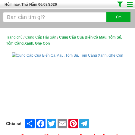
Hôm nay, Thứ Năm 06/08/2026
Trang chủ
Địa Điểm Kinh Doanh
Tuyển Sinh Đào Tạo
Trang chủ
/
Cung Cấp Hải Sản
/
Cung Cấp Cua Biển Cà Mau, Tôm Sú,
Tôm Càng Xanh, Ghẹ Con
Ô Tô Xe Máy
Đồ Dùng Nội Ngoại Thất
Điện Tử Điện Máy
Làm Đẹp
Thời Trang
Việc Làm
Dịch Vụ
Share
Facebook
Twitter
Email
Pinterest
Telegram
Chia sẻ
Hàng Tiêu Dùng