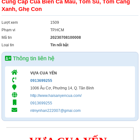
Cung Cấp Cua Biển Cà Mau, Tôm Sú, Tôm Càng
Xây Dựng
Xanh, Ghẹ Con
Tổng Hợp
Lượt xem
1509
Phạm vi
TP.HCM
Mã tin
20230708100008
Loại tin
Tin nổi bật
Thông tin liên hệ
VỰA CUA YẾN
0913699255
1006 Âu Cơ, Phường 14, Q. Tân Bình
http://www.haisanyencua.com/
0913699255
ntmynhan222007@gmai.com