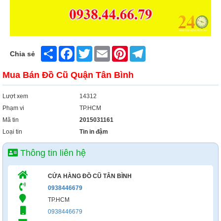
Xây Dựng
Tổng Hợp
Share
Facebook
Twitter
Email
Pinterest
Telegram
Chia sẻ
Mua Bán Đồ Cũ Quận Tân Bình
Lượt xem
14312
Phạm vi
TP.HCM
Mã tin
2015031161
Loại tin
Tin in đậm
Thông tin liên hệ
CỬA HÀNG ĐỒ CŨ TÂN BÌNH
0938446679
TP.HCM
0938446679