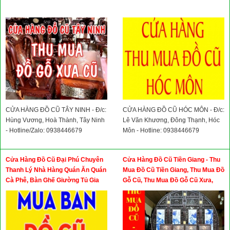
CỬA HÀNG ĐỒ CŨ TÂY NINH - Đ/c:
CỬA HÀNG ĐỒ CŨ HÓC MÔN - Đ/c:
Hùng Vương, Hoà Thành, Tây Ninh
Lê Văn Khương, Đông Thạnh, Hóc
- Hotline/Zalo: 0938446679
Môn - Hotline: 0938446679
Cửa Hàng Đồ Cũ Đại Phú Chuyên
Cửa Hàng Đồ Cũ Tiền Giang - Thu
Thanh Lý Nhà Hàng Quán Ăn Quán
Mua Đồ Cũ Tiền Giang, Thu Mua Đồ
Cà Phê, Bàn Ghế Giường Tủ Gia
Gỗ Cũ, Thu Mua Đồ Gỗ Cũ Xưa,
Đình, Bàn Ghế Đồ Dùng Văn Phòng
Thu Mua Đồ Cổ