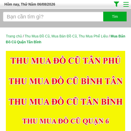
Hôm nay, Thứ Năm 06/08/2026
Trang chủ
Địa Điểm Kinh Doanh
Tuyển Sinh Đào Tạo
Trang chủ
/
Thu Mua Đồ Cũ, Mua Bán Đồ Cũ, Thu Mua Phế Liệu
/
Mua Bán
Đồ Cũ Quận Tân Bình
Ô Tô Xe Máy
Đồ Dùng Nội Ngoại Thất
Điện Tử Điện Máy
Làm Đẹp
Thời Trang
Việc Làm
Dịch Vụ
Hàng Tiêu Dùng