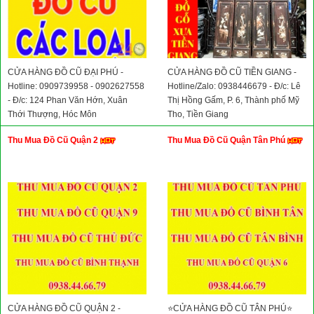
CỬA HÀNG ĐỒ CŨ ĐẠI PHÚ -
CỬA HÀNG ĐỒ CŨ TIỀN GIANG -
Hotline: 0909739958 - 0902627558
Hotline/Zalo: 0938446679 - Đ/c: Lê
- Đ/c: 124 Phan Văn Hớn, Xuân
Thị Hồng Gấm, P. 6, Thành phố Mỹ
Thới Thượng, Hóc Môn
Tho, Tiền Giang
Thu Mua Đồ Cũ Quận 2
Thu Mua Đồ Cũ Quận Tân Phú
CỬA HÀNG ĐỒ CŨ QUẬN 2 -
⭐CỬA HÀNG ĐỒ CŨ TÂN PHÚ⭐