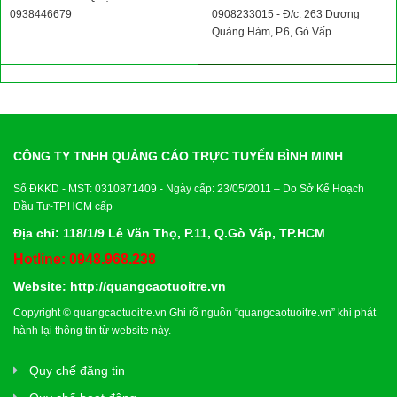
0938446679
0908233015 - Đ/c: 263 Dương
Quảng Hàm, P.6, Gò Vấp
CÔNG TY TNHH QUẢNG CÁO TRỰC TUYẾN BÌNH MINH
Số ĐKKD - MST: 0310871409 - Ngày cấp: 23/05/2011 – Do Sở Kế Hoạch
Đầu Tư-TP.HCM cấp
Địa chỉ: 118/1/9 Lê Văn Thọ, P.11, Q.Gò Vấp, TP.HCM
Hotline: 0948.968.238
Website:
http://quangcaotuoitre.vn
Copyright ©
quangcaotuoitre.vn
Ghi rõ nguồn “
quangcaotuoitre.vn
” khi phát
hành lại thông tin từ website này.
Quy chế đăng tin