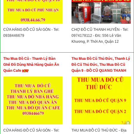
CỬA HÀNG ĐỒ CŨ SÀI GÒN - Tel:
CHỢ ĐỒ CŨ THANH HUYỀN - Tel:
0938446679
0974178112 - Đ/c: 556 Lê Văn
Khương, P. Thới An, Quận 12
Thu Mua Đồ Cũ - Thanh Lý Bàn
Thu Mua Đồ Cũ Thủ Đức, Thanh Lý
Ghế Đồ Dùng Nhà Hàng Quán Ăn
Đồ Cũ Thủ Đức, Thu Mua Đồ Cũ
Quán Cafe
Quận 9 - ĐỒ CŨ QUANG THANH
CỬA HÀNG ĐỒ CŨ SÀI GÒN - Tel:
THU MUA ĐỒ CŨ THỦ ĐỨC - Địa