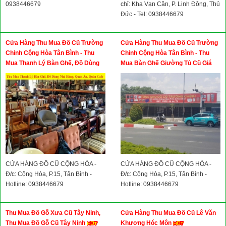
0938446679
chỉ: Kha Vạn Cân, P. Linh Đông, Thủ
Đức - Tel: 0938446679
Cửa Hàng Thu Mua Đồ Cũ Trường
Cửa Hàng Thu Mua Đồ Cũ Trường
Chinh Cộng Hòa Tân Bình - Thu
Chinh Cộng Hòa Tân Bình - Thu
Mua Thanh Lý Bàn Ghế, Đồ Dùng
Mua Bàn Ghế Giường Tủ Cũ Giá
Nhà Hàng, Quán Ăn, Quán Cafe
Cao
Giá Cao
CỬA HÀNG ĐỒ CŨ CỘNG HÒA -
CỬA HÀNG ĐỒ CŨ CỘNG HÒA -
Đ/c: Cộng Hòa, P.15, Tân Bình -
Đ/c: Cộng Hòa, P.15, Tân Bình -
Hotline: 0938446679
Hotline: 0938446679
Thu Mua Đồ Gỗ Xưa Cũ Tây Ninh,
Cửa Hàng Thu Mua Đồ Cũ Lê Văn
Thu Mua Đồ Gỗ Cũ Tây Ninh
Khương Hóc Môn