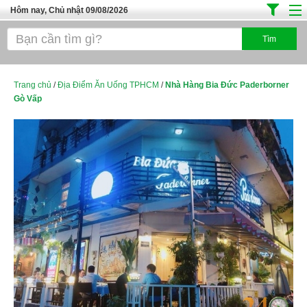
Hôm nay, Chủ nhật 09/08/2026
Trang chủ
Địa Điểm Kinh Doanh
Tuyển Sinh Đào Tạo
Trang chủ
/
Địa Điểm Ăn Uống TPHCM
/
Nhà Hàng Bia Đức Paderborner
Gò Vấp
Ô Tô Xe Máy
Đồ Dùng Nội Ngoại Thất
Điện Tử Điện Máy
Làm Đẹp
Thời Trang
Việc Làm
Dịch Vụ
Hàng Tiêu Dùng