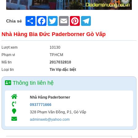
Xây Dựng
Tổng Hợp
Share
Facebook
Twitter
Email
Pinterest
Telegram
Chia sẻ
Nhà Hàng Bia Đức Paderborner Gò Vấp
Lượt xem
10130
Phạm vi
TP.HCM
Mã tin
2017032810
Loại tin
Tin Vip đặc biệt
Thông tin liên hệ
Nhà Hàng Paderborner
0937771666
328 Phạm Văn Đồng, P.1, Gò Vấp
adminweb@yahoo.com