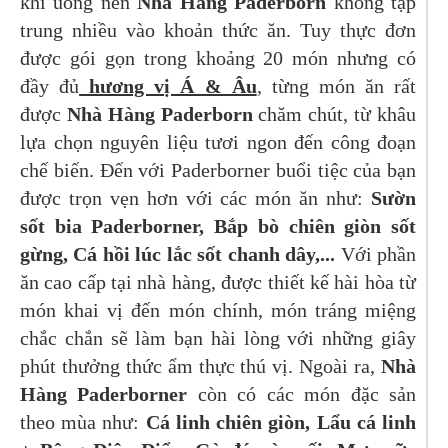
khi uống nên
Nhà Hàng Paderborn
không tập
trung nhiều vào khoản thức ăn. Tuy thực đơn
được gói gọn trong khoảng 20 món nhưng có
đầy đủ
hương vị Á & Âu
, từng món ăn rất
được
Nhà Hàng Paderborn
chăm chút, từ khâu
lựa chọn nguyên liệu tươi ngon đến công đoạn
chế biến. Đến với Paderborner buổi tiệc của bạn
được trọn vẹn hơn với các món ăn như:
Sườn
sốt bia Paderborner, Bắp bò chiên giòn sốt
gừng, Cá hồi lúc lắc sốt chanh dây,...
Với phần
ăn cao cấp tại nhà hàng, được thiết kế hài hòa từ
món khai vị đến món chính, món tráng miệng
chắc chắn sẽ làm bạn hài lòng với những giây
phút thưởng thức ẩm thực thú vị. Ngoài ra,
Nhà
Hàng Paderborner
còn có các món đặc sản
theo mùa như:
Cá linh chiên giòn, Lẩu cá linh