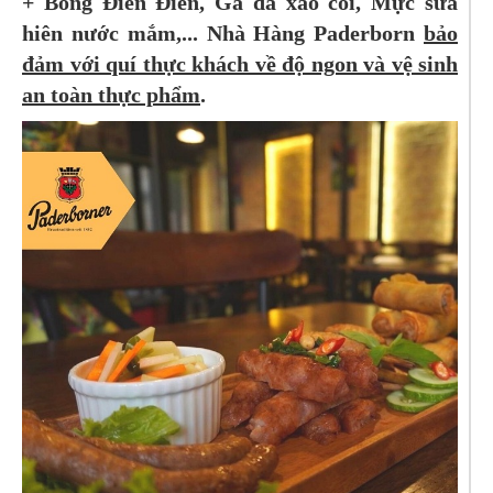
+ Bông Điên Điển, Gà đá xào cối, Mực sữa
hiên nước mắm,...
Nhà Hàng Paderborn
bảo
đảm với quí thực khách về độ ngon và vệ sinh
an toàn thực phẩm
.