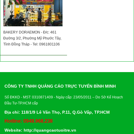
BAKERY DORAEMON - Đ/c: 461
Đường 3/2, Phường Mỹ Phước Tây,
Tỉnh Đồng Tháp - Tel: 0961801106
CÔNG TY TNHH QUẢNG CÁO TRỰC TUYẾN BÌNH MINH
Số ĐKKD - MST: 0310871409 - Ngày cấp: 23/05/2011 – Do Sở Kế Hoạch
Đầu Tư-TP.HCM cấp
Địa chỉ: 118/1/9 Lê Văn Thọ, P.11, Q.Gò Vấp, TP.HCM
Hotline: 0948.968.238
Website:
http://quangcaotuoitre.vn