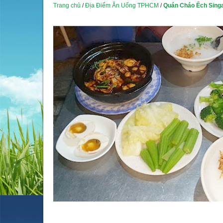
Trang chủ
/
Địa Điểm Ăn Uống TPHCM
/
Quán Cháo Ếch Singa