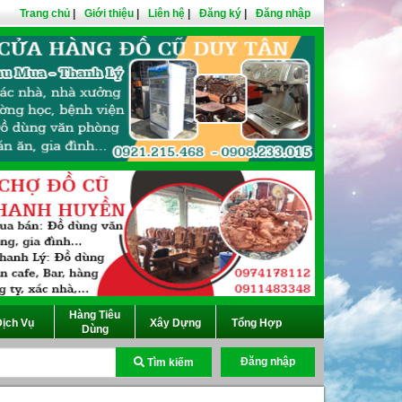
Trang chủ
|
Giới thiệu
|
Liên hệ
|
Đăng ký
|
Đăng nhập
Hàng Tiêu
ịch Vụ
Xây Dựng
Tổng Hợp
Dùng
Đăng nhập
Tìm kiếm