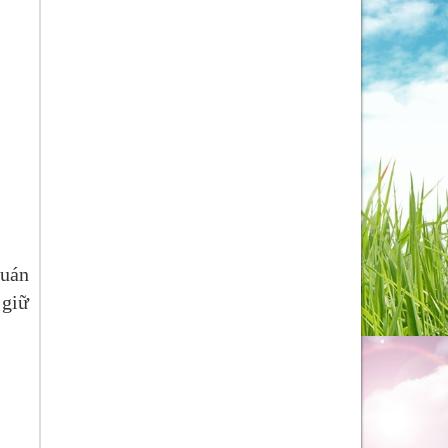
Quán
 giữ