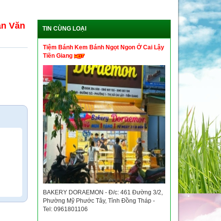
an Văn
TIN CÙNG LOẠI
Tiệm Bánh Kem Bánh Ngọt Ngon Ở Cai Lậy
Tiền Giang
BAKERY DORAEMON - Đ/c: 461 Đường 3/2,
Phường Mỹ Phước Tây, Tỉnh Đồng Tháp -
Tel: 0961801106