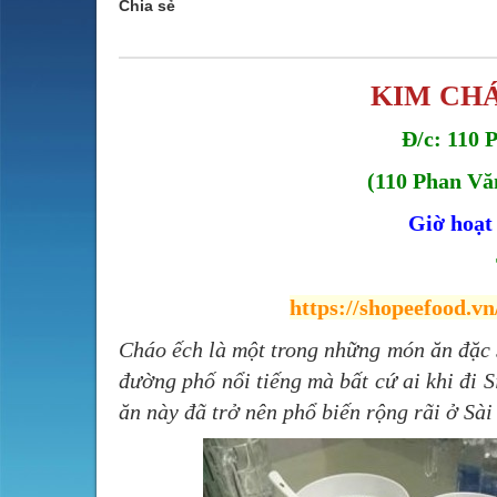
Chia sẻ
KIM CH
Đ/c: 110 P
(110 Phan Vă
Giờ hoạt
https://shopeefood.v
Cháo ếch là một trong những món ăn đặc 
đường phố nổi tiếng mà bất cứ ai khi đi 
ăn này đã trở nên phổ biến rộng rãi ở Sài