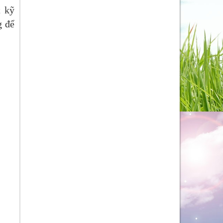
t kỹ
g để