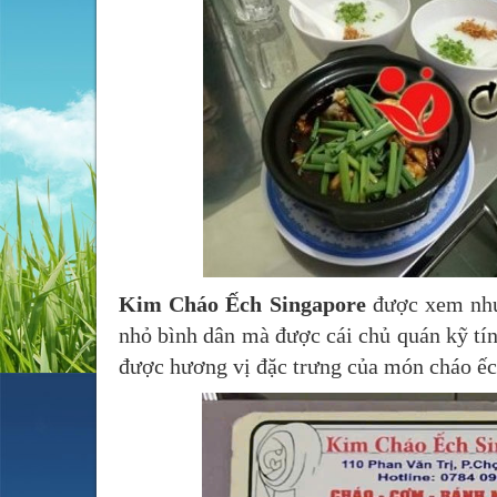
Kim Cháo Ếch Singapore
được xem như 
nhỏ bình dân mà được cái chủ quán kỹ tí
được hương vị đặc trưng của món cháo ếc