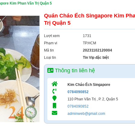
pore Kim Phan Văn Trị Quận 5
Quán Cháo Ếch Singapore Kim Ph
Trị Quận 5
Lượt xem
1731
Phạm vi
TP.HCM
Mã tin
20231102120004
Loại tin
Tin Vip đặc biệt
Thông tin liên hệ
Kim Cháo Ếch Singapore
0784090852
110 Phan Văn Trị , P. 2, Quận 5
0784090852
adminweb@gmail.com