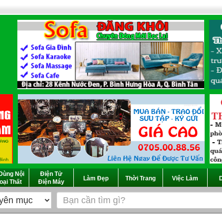
Dùng Nội
Điện Tử
Làm Đẹp
Thời Trang
Việc Làm
D
oại Thất
Điện Máy