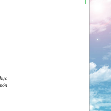
thực
 món