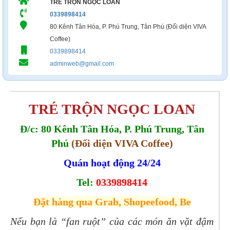
TRÉ TRỘN NGỌC LOAN
0339898414
80 Kênh Tân Hóa, P. Phú Trung, Tân Phú (Đối diện VIVA
Coffee)
0339898414
adminweb@gmail.com
TRÉ TRỘN NGỌC LOAN
Đ/c: 80 Kênh Tân Hóa, P. Phú Trung, Tân
Phú
(Đối diện VIVA Coffee)
Quán hoạt động 24/24
Tel:
0339898414
Đặt hàng qua Grab, Shopeefood, Be
Nếu bạn là “fan ruột” của các món ăn vặt đậm