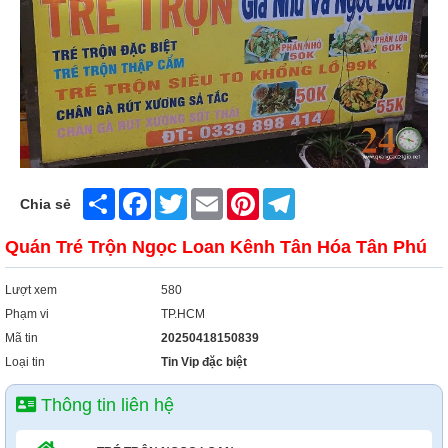
Xây Dựng
Tổng Hợp
Share
Facebook
Twitter
Email
Pinterest
Telegram
Chia sẻ
Quán Tré Trộn Ngọc Loan Kênh Tân Hóa Tân Phú
Lượt xem
580
Phạm vi
TP.HCM
Mã tin
20250418150839
Loại tin
Tin Vip đặc biệt
Thông tin liên hệ