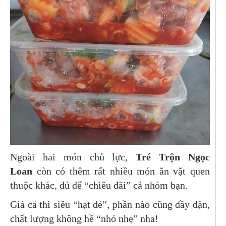
Ngoài hai món chủ lực,
Tré Trộn Ngọc
Loan
còn có thêm rất nhiều món ăn vặt quen
thuộc khác, đủ để “chiêu đãi” cả nhóm bạn.
Giá cả thì siêu “hạt dẻ”, phần nào cũng đầy đặn,
chất lượng không hề “nhỏ nhẹ” nha!