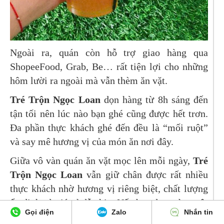
Ngoài ra, quán còn hỗ trợ giao hàng qua
ShopeeFood, Grab, Be… rất tiện lợi cho những
hôm lười ra ngoài mà vẫn thèm ăn vặt.
Tré Trộn Ngọc Loan
dọn hàng từ 8h sáng đến
tận tối nên lúc nào bạn ghé cũng được hết trơn.
Đa phần thực khách ghé đến đều là “mối ruột”
và say mê hương vị của món ăn nơi đây.
Giữa vô vàn quán ăn vặt mọc lên mỗi ngày,
Tré
Trộn Ngọc Loan
vẫn giữ chân được rất nhiều
thực khách nhờ hương vị riêng biệt, chất lượng
ổn định và giá cả dễ chịu. Nếu bạn đang tìm một
Gọi điện
Zalo
Nhắn tin
chỗ “ăn chơi” mà vẫn chất lượng tại Tân Phú,