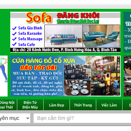
Dùng Nội
Điện Tử
Làm Đẹp
Thời Trang
Việc Làm
D
oại Thất
Điện Máy