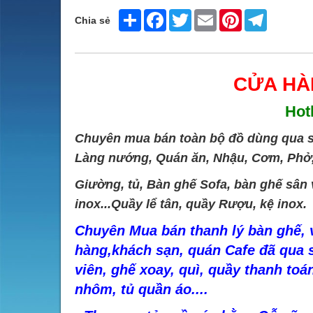
Share
Facebook
Twitter
Email
Pinterest
Telegram
Chia sẻ
CỬA HA
Hot
Chuyên mua bán toàn bộ đồ dùng qua s
Làng nướng, Quán ăn, Nhậu, Cơm, Phở, 
Giường, tủ, Bàn ghế Sofa, bàn ghế s
inox...Quầy lể tân, quầy Rượu, kệ inox.
Chuyên Mua bán thanh lý bàn ghế, v
hàng,khách sạn, quán Cafe đã qua 
viên, ghế xoay, quì, quầy thanh toán
nhôm, tủ quần áo....