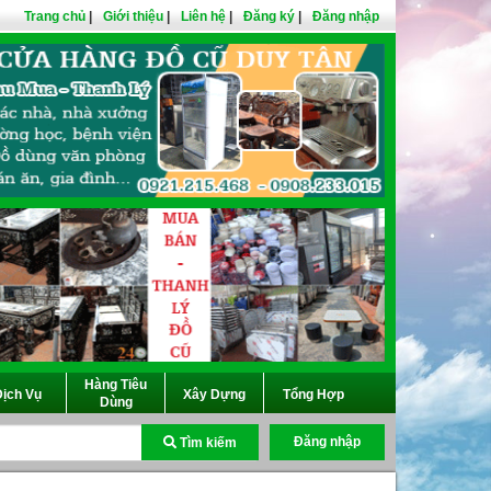
Trang chủ
|
Giới thiệu
|
Liên hệ
|
Đăng ký
|
Đăng nhập
Hàng Tiêu
ịch Vụ
Xây Dựng
Tổng Hợp
Dùng
Đăng nhập
Tìm kiếm