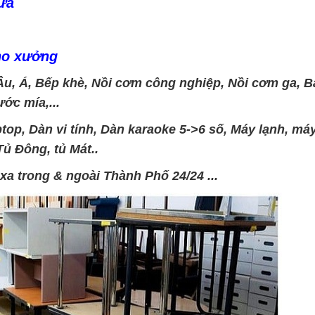
ưa
kho xưởng
u, Á, Bếp khè, Nồi cơm công nghiệp, Nồi cơm ga, 
́c mía,...
top, Dàn vi tính, Dàn karaoke 5->6 số, Máy lạnh, má
Tủ Đông, tủ Mát..
 xa trong & ngoài Thành Phố 24/24 ...