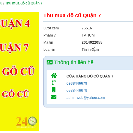
ệu
/
Thu mua đồ cũ Quận 7
Thu mua đồ cũ Quận 7
Lượt xem
76516
Phạm vi
TP.HCM
Mã tin
2014022055
Loại tin
Tin in đậm
Thông tin liên hệ
CỬA HÀNG ĐỒ CŨ QUẬN 7
0938446679
0938446679
adminweb@yahoo.com