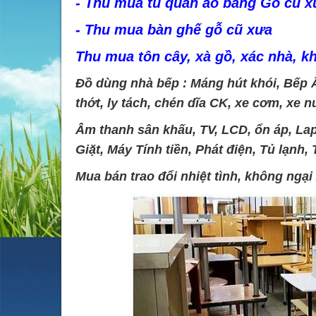
- Thu mua tủ quần áo bằng Gỗ cũ x
- Thu mua bàn ghế gỗ cũ xưa
Thu mua tôn cây, xà gồ, xác nhà, 
Đồ dùng nhà bếp : Máng hút khói, Bếp Â
thớt, ly tách, chén dĩa CK, xe cơm, xe nươ
Âm thanh sân khấu, TV, LCD, ổn áp, Lap
Giặt, Máy Tính tiền, Phát điện, Tủ lạnh, 
Mua bán trao đổi nhiệt tình, không ngại