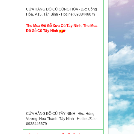
CỬA HÀNG ĐỒ CŨ CỘNG HÒA - Đ/c: Cộng
Hòa, P.15, Tân Bình - Hotline: 0938446679
Thu Mua Đồ Gỗ Xưa Cũ Tây Ninh, Thu Mua
Đồ Gỗ Cũ Tây Ninh
CỬA HÀNG ĐỒ CŨ TÂY NINH - Đ/c: Hùng
Vương, Hoà Thành, Tây Ninh - Hotline/Zalo:
0938446679