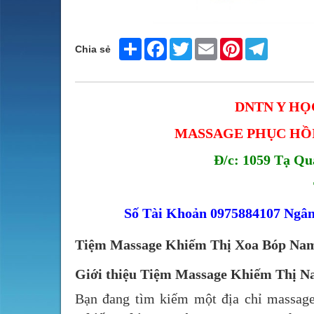
Share
Facebook
Twitter
Email
Pinterest
Telegram
Chia sẻ
DNTN Y HỌ
MASSAGE PHỤC HỒI
Đ/c: 1059 Tạ Q
Số Tài Khoản 0975884107 Ng
Tiệm Massage Khiếm Thị Xoa Bóp Nam
Giới thiệu Tiệm Massage Khiếm Thị 
Bạn đang tìm kiếm một địa chỉ massage