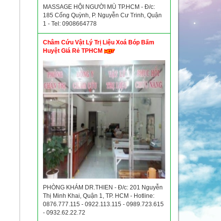
MASSAGE HỘI NGƯỜI MÙ TP.HCM - Đ/c:
185 Cống Quỳnh, P. Nguyễn Cư Trinh, Quận
1 - Tel: 0908664778
Châm Cứu Vật Lý Trị Liệu Xoá Bóp Bấm
Huyệt Giá Rẻ TPHCM
PHÒNG KHÁM DR.THIEN - Đ/c: 201 Nguyễn
Thị Minh Khai, Quận 1, TP. HCM - Hotline:
0876.777.115 - 0922.113.115 - 0989.723.615
- 0932.62.22.72