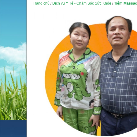
Trang chủ
/
Dịch vụ Y Tế - Chăm Sóc Sức Khỏe
/
Tiệm Massag