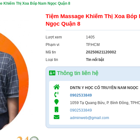
e Khiếm Thị Xoa Bóp Nam Ngọc Quận 8
Tiệm Massage Khiếm Thị Xoa Bóp
Ngọc Quận 8
Lượt xem
1405
Phạm vi
TP.HCM
Mã tin
20250621120002
Loại tin
Tin nổi bật
Thông tin liên hệ
DNTN Y HỌC CỔ TRUYỀN NAM NGỌC
0902533849
1059 Tạ Quang Bửu, P. Bình Đông, TPH
0902533849
adminweb@gmail.com