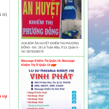
 trị
XOA BÓP ẤN HUYỆT KHIẾM THỊ PHƯƠNG
ĐÔNG - Đ/c: 28 Lê Tuấn Mậu, P.13, Quận 6 -
Tel: 0878268579
Massage Khiếm Thị Quận 10, Massage
Khiếm Thị Ở Quận 10
h vụ