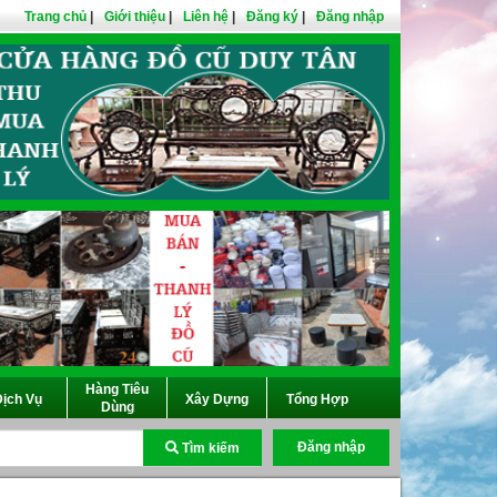
Trang chủ
|
Giới thiệu
|
Liên hệ
|
Đăng ký
|
Đăng nhập
Hàng Tiêu
ịch Vụ
Xây Dựng
Tổng Hợp
Dùng
Đăng nhập
Tìm kiếm