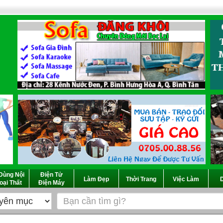
Dùng Nội
Điện Tử
Làm Đẹp
Thời Trang
Việc Làm
D
oại Thất
Điện Máy