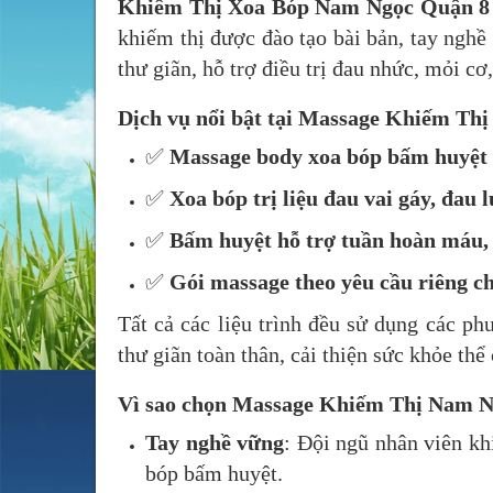
Khiếm Thị Xoa Bóp Nam Ngọc Quận 8
khiếm thị được đào tạo bài bản, tay nghề
thư giãn, hỗ trợ điều trị đau nhức, mỏi cơ,
Dịch vụ nổi bật tại Massage Khiếm Th
✅
Massage body xoa bóp bấm huyệt 
✅
Xoa bóp trị liệu đau vai gáy, đau 
✅
Bấm huyệt hỗ trợ tuần hoàn máu, 
✅
Gói massage theo yêu cầu riêng 
Tất cả các liệu trình đều sử dụng các ph
thư giãn toàn thân, cải thiện sức khỏe thể 
Vì sao chọn Massage Khiếm Thị Nam 
Tay nghề vững
: Đội ngũ nhân viên kh
bóp bấm huyệt.