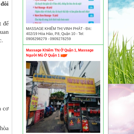
đôi
t để
MASSAGE KHIẾM THỊ VINH PHÁT - Đ/c:
quan
402/19 Hòa Hảo, P.8, Quận 10 - Tel:
c.
0908298279 - 0909278259
Massage Khiếm Thị Ở Quận 1, Massage
Người Mù Ở Quận 1
n cơ
 hòa