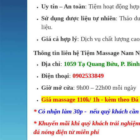
Uy tín – An toàn
: Tiệm hoạt động hợp 
Sử dụng dược liệu tự nhiên
: Thảo dư
liệu.
Giá cả hợp lý
: Dịch vụ chất lượng ca
Thông tin liên hệ Tiệm Massage Nam 
Địa chỉ
:
1059 Tạ Quang Bửu, P. Bì
Điện thoại
:
0902533849
Giờ mở cửa
: 9h00 – 22h00 mỗi ngày
Giá massage 110k/ 1h - kèm theo Đá
*
Có nhận làm 30p - nếu quý khách cần
* Khuyến mãi khi quý khách trải nghiệm
đá nóng điện tử miễn phí