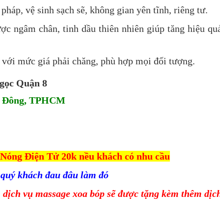
pháp, vệ sinh sạch sẽ, không gian yên tĩnh, riêng tư.
ợc ngâm chân, tinh dầu thiên nhiên giúp tăng hiệu quả
o với mức giá phải chăng, phù hợp mọi đối tượng.
Ngọc Quận 8
nh Đông, TPHCM
 Nóng Điện Tử 20k nều khách có nhu cầu
 quý khách đau đâu làm đó
 dịch vụ massage xoa bóp sẽ được tặng kèm thêm dịc