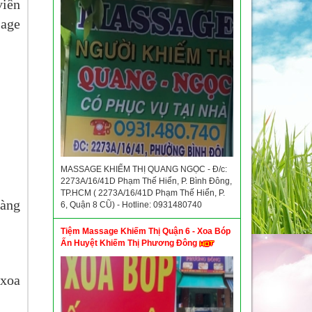
viên
sage
MASSAGE KHIẾM THỊ QUANG NGỌC - Đ/c:
2273A/16/41D Phạm Thế Hiển, P. Bình Đông,
TP.HCM ( 2273A/16/41D Phạm Thế Hiển, P.
hàng
6, Quận 8 CŨ) - Hotline: 0931480740
Tiệm Massage Khiếm Thị Quận 6 - Xoa Bóp
Ấn Huyệt Khiếm Thị Phương Đông
 xoa