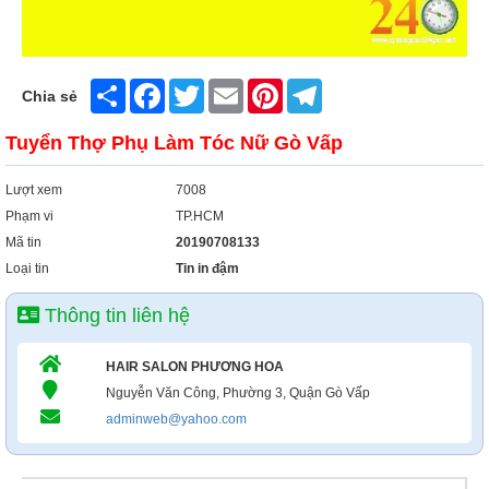
Xây Dựng
Tổng Hợp
Share
Facebook
Twitter
Email
Pinterest
Telegram
Chia sẻ
Tuyển Thợ Phụ Làm Tóc Nữ Gò Vấp
Lượt xem
7008
Phạm vi
TP.HCM
Mã tin
20190708133
Loại tin
Tin in đậm
Thông tin liên hệ
HAIR SALON PHƯƠNG HOA
Nguyễn Văn Công, Phường 3, Quận Gò Vấp
adminweb@yahoo.com