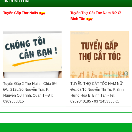
TIN CÙNG LOẠI
Tuyển Gấp Thợ Nails
Tuyển Thợ Cắt Tóc Nam Nữ Ở
Bình Tân
Tuyển Gấp 2 Thợ Nails - Chia 6/4 -
TUYỂN THỢ CẮT TÓC NAM NỮ -
Đ/c: 212b/20 Nguyễn Trãi, P.
Đ/c: 67/16 Nguyễn Thị Tú, P. Bình
Nguyễn Cư Trinh, Quận 1 - ĐT:
Hưng Hoà B, Bình Tân - Tel:
0909388315
0969040185 - 0372453338 C.
Ngoan