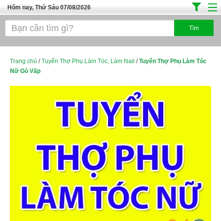
Hôm nay, Thứ Sáu 07/08/2026
Trang chủ
Địa Điểm Kinh Doanh
Tuyển Sinh Đào Tạo
Trang chủ
/
Tuyển Thợ Phụ Làm Tóc, Làm Nail
/
Tuyển Thợ Phụ Làm Tóc
Nữ Gò Vấp
Ô Tô Xe Máy
Đồ Dùng Nội Ngoại Thất
Điện Tử Điện Máy
Làm Đẹp
Thời Trang
Việc Làm
Dịch Vụ
Hàng Tiêu Dùng