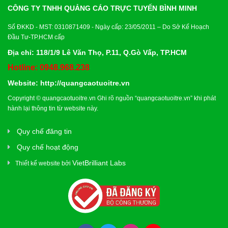
CÔNG TY TNHH QUẢNG CÁO TRỰC TUYẾN BÌNH MINH
Số ĐKKD - MST: 0310871409 - Ngày cấp: 23/05/2011 – Do Sở Kế Hoạch
Đầu Tư-TP.HCM cấp
Địa chỉ: 118/1/9 Lê Văn Thọ, P.11, Q.Gò Vấp, TP.HCM
Hotline: 0948.968.238
Website:
http://quangcaotuoitre.vn
Copyright ©
quangcaotuoitre.vn
Ghi rõ nguồn “
quangcaotuoitre.vn
” khi phát
hành lại thông tin từ website này.
Quy chế đăng tin
Quy chế hoạt động
VietBrilliant Labs
Thiết kế website bởi