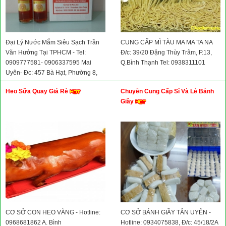
Đại Lý Nước Mắm Siêu Sạch Trần
CUNG CẤP MÌ TÀU MA MA TA NA
Văn Hưởng Tại TPHCM - Tel:
Đ/c: 39/20 Đặng Thùy Trâm, P.13,
0909777581- 0906337595 Mai
Q.Bình Thạnh Tel: 0938311101
Uyên- Đc: 457 Bà Hạt, Phường 8,
Quận 10
Heo Sữa Quay Giá Rẻ
Chuyên Cung Cấp Sỉ Và Lẻ Bánh
Giầy
CƠ SỞ CON HEO VÀNG - Hotline:
CƠ SỞ BÁNH GIẦY TÂN UYÊN -
0968681862 A. Bình
Hotline: 0934075838, Đ/c: 45/18/2A