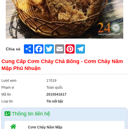
Xây Dựng
Tổng Hợp
Share
Facebook
Twitter
Email
Pinterest
Telegram
Chia sẻ
Cung Cấp Cơm Cháy Chà Bông - Cơm Cháy Năm
Mập Phú Nhuận
Lượt xem
17019
Phạm vi
Toàn quốc
Mã tin
2015041617
Loại tin
Tin nổi bật
Thông tin liên hệ
Cơm Cháy Năm Mập