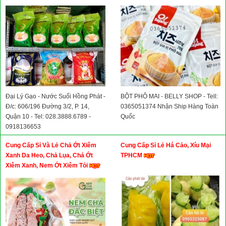
Đại Lý Gạo - Nước Suối Hồng Phát -
BỘT PHÔ MAI - BELLY SHOP - Tell:
Đ/c: 606/196 Đường 3/2, P. 14,
0365051374 Nhận Ship Hàng Toàn
Quận 10 - Tel: 028.3888.6789 -
Quốc
0918136653
Cung Cấp Sỉ Và Lẻ Chả Ớt Xiêm
Cung Cấp Sỉ Lẻ Há Cảo, Xíu Mại
Xanh Da Heo, Chả Lụa, Chả Ớt
TPHCM
Xiêm Xanh, Nem Ớt Xiêm Tỏi