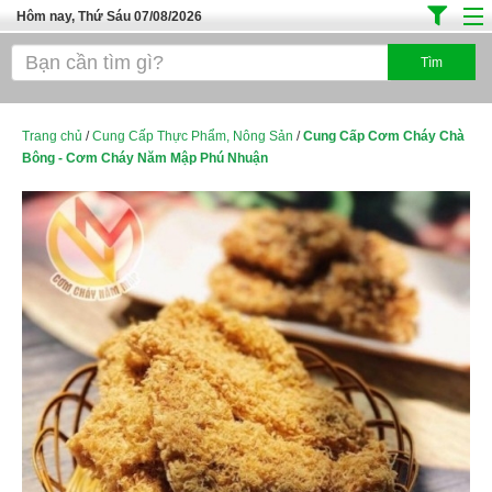
Hôm nay, Thứ Sáu 07/08/2026
Trang chủ
Địa Điểm Kinh Doanh
Tuyển Sinh Đào Tạo
Trang chủ
/
Cung Cấp Thực Phẩm, Nông Sản
/
Cung Cấp Cơm Cháy Chà
Bông - Cơm Cháy Năm Mập Phú Nhuận
Ô Tô Xe Máy
Đồ Dùng Nội Ngoại Thất
Điện Tử Điện Máy
Làm Đẹp
Thời Trang
Việc Làm
Dịch Vụ
Hàng Tiêu Dùng