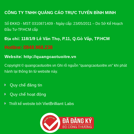
CÔNG TY TNHH QUẢNG CÁO TRỰC TUYẾN BÌNH MINH
Số ĐKKD - MST: 0310871409 - Ngày cấp: 23/05/2011 – Do Sở Kế Hoạch
Đầu Tư-TP.HCM cấp
Địa chỉ: 118/1/9 Lê Văn Thọ, P.11, Q.Gò Vấp, TP.HCM
Hotline: 0948.968.238
Website:
http://quangcaotuoitre.vn
Copyright ©
quangcaotuoitre.vn
Ghi rõ nguồn “
quangcaotuoitre.vn
” khi phát
hành lại thông tin từ website này.
Quy chế đăng tin
Quy chế hoạt động
VietBrilliant Labs
Thiết kế website bởi