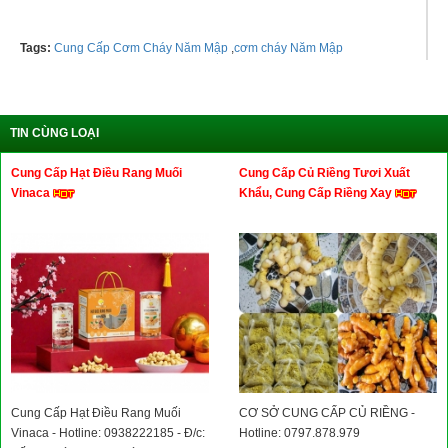
Tags:
Cung Cấp Cơm Cháy Năm Mập
,
cơm cháy Năm Mập
TIN CÙNG LOẠI
Cung Cấp Hạt Điều Rang Muối
Cung Cấp Củ Riềng Tươi Xuất
Vinaca
Khẩu, Cung Cấp Riềng Xay
Cung Cấp Hạt Điều Rang Muối
CƠ SỞ CUNG CẤP CỦ RIỀNG -
Vinaca - Hotline: 0938222185 - Đ/c:
Hotline: 0797.878.979