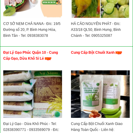
CƠ SỞ NEM CHẢ NANA - Đ/c: 19/5
HÁ CẢO NGUYÊN PHÁT - Đ/c:
Đường số 20, P. Bình Hưng Hòa,
A33/18 QL50, Bình Hưng, Bình
Bình Tân - Tel: 0938383078
Chánh - Tel: 0905325087
Đại Lý Gạo Phúc Quận 10 - Cung
Cung Cấp Bột Chuối Xanh
Cấp Gạo, Dừa Khô Sỉ Lẻ
Đại Lý Gạo - Dừa Khô Phúc - Tel:
Cung Cấp Bột Chuối Xanh Giao
02838390771 - 0933569079 - Đ/c:
Hàng Toàn Quốc - Liên hệ: