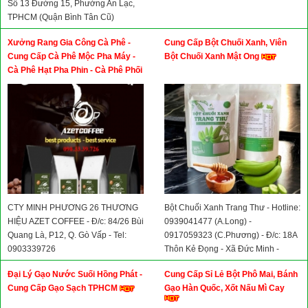
Số 13 Đường 15, Phường An Lạc,
TPHCM (Quận Bình Tân Cũ)
Xưởng Rang Gia Công Cà Phê -
Cung Cấp Bột Chuối Xanh, Viên
Cung Cấp Cà Phê Mộc Pha Máy -
Bột Chuối Xanh Mật Ong
Cà Phê Hạt Pha Phin - Cà Phê Phối
Gu - Cà Phê Rang Giá Sỉ - Cà Phê
Nhân Xanh
CTY MINH PHƯƠNG 26 THƯƠNG
Bột Chuối Xanh Trang Thư - Hotline:
HIỆU AZET COFFEE - Đ/c: 84/26 Bùi
0939041477 (A.Long) -
Quang Là, P12, Q. Gò Vấp - Tel:
0917059323 (C.Phương) - Đ/c: 18A
0903339726
Thôn Kẻ Đọng - Xã Đức Minh -
Huyện ĐăkMil - Tỉnh Đăknông
Đại Lý Gạo Nước Suối Hồng Phát -
Cung Cấp Sỉ Lẻ Bột Phô Mai, Bánh
Cung Cấp Gạo Sạch TPHCM
Gạo Hàn Quốc, Xốt Nấu Mì Cay