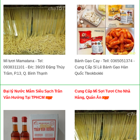
Mì tươi Mamatana - Tel:
Bánh Gạo Cay - Tell: 0365051374 -
0938311101 - Đ/c: 39/20 Đặng Thùy
Cung Cấp Sỉ Lẻ Bánh Gạo Hàn
Trâm, P.13, Q. Bình Thạnh
Quốc Tteokbokki
Đại lý Nước Mắm Siêu Sạch Trần
Cung Cấp Mì Sợi Tươi Cho Nhà
Văn Hưởng Tại TPHCM
Hàng, Quán Ăn