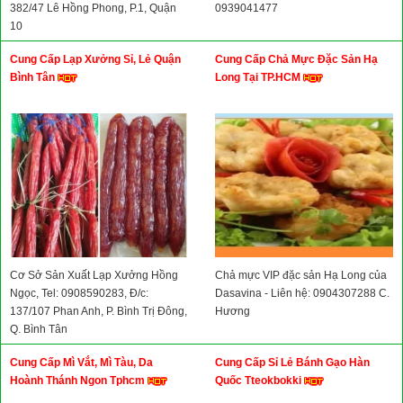
382/47 Lê Hồng Phong, P.1, Quận
0939041477
10
Cung Cấp Lạp Xưởng Sỉ, Lẻ Quận
Cung Cấp Chả Mực Đặc Sản Hạ
Bình Tân
Long Tại TP.HCM
Cơ Sở Sản Xuất Lạp Xưởng Hồng
Chả mực VIP đặc sản Hạ Long của
Ngọc, Tel: 0908590283, Đ/c:
Dasavina - Liên hệ: 0904307288 C.
137/107 Phan Anh, P. Bình Trị Đông,
Hương
Q. Bình Tân
Cung Cấp Mì Vắt, Mì Tàu, Da
Cung Cấp Sỉ Lẻ Bánh Gạo Hàn
Hoành Thánh Ngon Tphcm
Quốc Tteokbokki