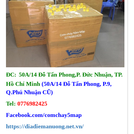
ĐC:
50A/14 Đỗ Tấn Phong,P. Đức Nhuận, TP.
Hồ Chí Minh
(50A/14 Đỗ Tấn Phong, P.9,
Q.Phú Nhuận CŨ)
Tel:
0776982425
Facebook.com/comchay5map
https://diadiemanuong.net.vn/