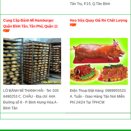
Tân Trụ, P.15, Q.Tân Bình
Cung Cấp Bánh Mì Hamburger
Heo Sữa Quay Giá Rẻ Chất Lượng
Quận Bình Tân, Tân Phú, Quận 11
LÒ BÁNH MÌ THANH HẢI - Tel: 035
Điện Thoại Đặt Hàng: 0989955533
6490253 C. CHÂU - Địa chỉ: 44A
A. Tuấn - Giao Hàng Tận Nơi Miễn
Đường số 8 - P. Bình Hưng Hòa A -
Phí 24/24 Tại TPHCM
Bình Tân