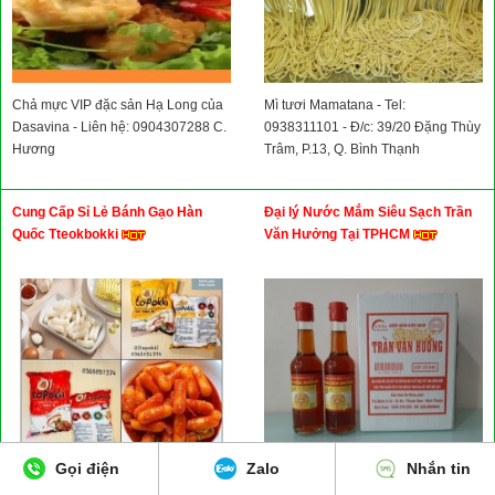
Chả mực VIP đặc sản Hạ Long của
Mì tươi Mamatana - Tel:
Dasavina - Liên hệ: 0904307288 C.
0938311101 - Đ/c: 39/20 Đặng Thùy
Hương
Trâm, P.13, Q. Bình Thạnh
Cung Cấp Sỉ Lẻ Bánh Gạo Hàn
Đại lý Nước Mắm Siêu Sạch Trần
Quốc Tteokbokki
Văn Hưởng Tại TPHCM
Gọi điện
Zalo
Nhắn tin
Bánh Gạo Cay - Tell: 0365051374 -
Đại Lý Nước Mắm Siêu Sạch Trần