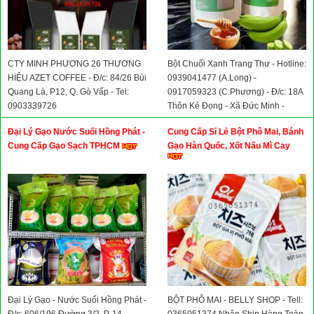
CTY MINH PHƯƠNG 26 THƯƠNG
Bột Chuối Xanh Trang Thư - Hotline:
HIỆU AZET COFFEE - Đ/c: 84/26 Bùi
0939041477 (A.Long) -
Quang Là, P12, Q. Gò Vấp - Tel:
0917059323 (C.Phương) - Đ/c: 18A
0903339726
Thôn Kẻ Đọng - Xã Đức Minh -
Huyện ĐăkMil - Tỉnh Đăknông
Đại Lý Gạo Nước Suối Hồng Phát -
Cung Cấp Sỉ Lẻ Bột Phô Mai, Bánh
Cung Cấp Gạo Sạch TPHCM
Gạo Hàn Quốc, Xốt Nấu Mì Cay
Đại Lý Gạo - Nước Suối Hồng Phát -
BỘT PHÔ MAI - BELLY SHOP - Tell: