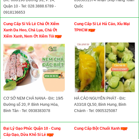
Đ/c: 606/196 Đường 3/2, P. 14,
0365051374 Nhận Ship Hàng Toàn
Quận 10 - Tel: 028.3888.6789 -
Quốc
0918136653
Cung Cấp Sỉ Và Lẻ Chả Ớt Xiêm
Cung Cấp Sỉ Lẻ Há Cảo, Xíu Mại
Xanh Da Heo, Chả Lụa, Chả Ớt
TPHCM
Xiêm Xanh, Nem Ớt Xiêm Tỏi
CƠ SỞ NEM CHẢ NANA - Đ/c: 19/5
HÁ CẢO NGUYÊN PHÁT - Đ/c:
Đường số 20, P. Bình Hưng Hòa,
A33/18 QL50, Bình Hưng, Bình
Bình Tân - Tel: 0938383078
Chánh - Tel: 0905325087
Đại Lý Gạo Phúc Quận 10 - Cung
Cung Cấp Bột Chuối Xanh
Cấp Gạo, Dừa Khô Sỉ Lẻ