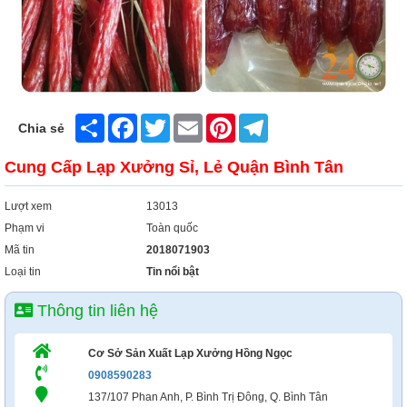
Xây Dựng
Tổng Hợp
Share
Facebook
Twitter
Email
Pinterest
Telegram
Chia sẻ
Cung Cấp Lạp Xưởng Sỉ, Lẻ Quận Bình Tân
Lượt xem
13013
Phạm vi
Toàn quốc
Mã tin
2018071903
Loại tin
Tin nổi bật
Thông tin liên hệ
Cơ Sở Sản Xuất Lạp Xưởng Hồng Ngọc
0908590283
137/107 Phan Anh, P. Bình Trị Đông, Q. Bình Tân