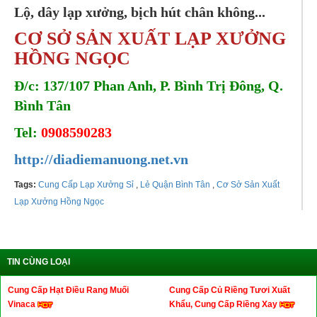
Lộ, dây lạp xưởng, bịch hút chân không...
CƠ SỞ SẢN XUẤT LẠP XƯỞNG
HỒNG NGỌC
Đ/c: 137/107 Phan Anh, P. Bình Trị Đông, Q.
Bình Tân
Tel:
0908590283
http://diadiemanuong.net.vn
Tags:
Cung Cấp Lạp Xưởng Sỉ
,
Lẻ Quận Bình Tân
,
Cơ Sở Sản Xuất
Lạp Xưởng Hồng Ngọc
TIN CÙNG LOẠI
Cung Cấp Hạt Điều Rang Muối
Cung Cấp Củ Riềng Tươi Xuất
Vinaca
Khẩu, Cung Cấp Riềng Xay