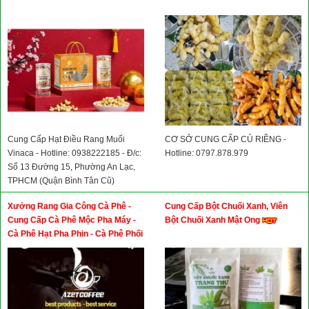
Cung Cấp Hạt Điều Rang Muối
CƠ SỞ CUNG CẤP CỦ RIỀNG -
Vinaca - Hotline: 0938222185 - Đ/c:
Hotline: 0797.878.979
Số 13 Đường 15, Phường An Lạc,
TPHCM (Quận Bình Tân Cũ)
Xưởng Rang Gia Công Cà Phê -
Cung Cấp Bột Chuối Xanh, Viên
Cung Cấp Cà Phê Mộc Pha Máy -
Bột Chuối Xanh Mật Ong
Cà Phê Hạt Pha Phin - Cà Phê Phối
Gu - Cà Phê Rang Giá Sỉ - Cà Phê
Nhân Xanh