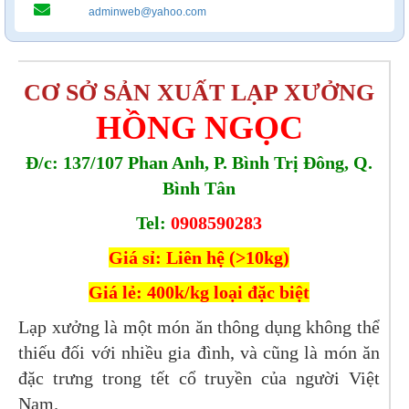
adminweb@yahoo.com
CƠ SỞ SẢN XUẤT LẠP XƯỞNG
HỒNG NGỌC
Đ/c: 137/107 Phan Anh, P. Bình Trị Đông, Q.
Bình Tân
Tel:
0908590283
Giá sỉ: Liên hệ (>10kg)
Giá lẻ: 400k/kg loại đặc biệt
Lạp xưởng là một món ăn thông dụng không thể
thiếu đối với nhiều gia đình, và cũng là món ăn
đặc trưng trong tết cổ truyền của người Việt
Nam.