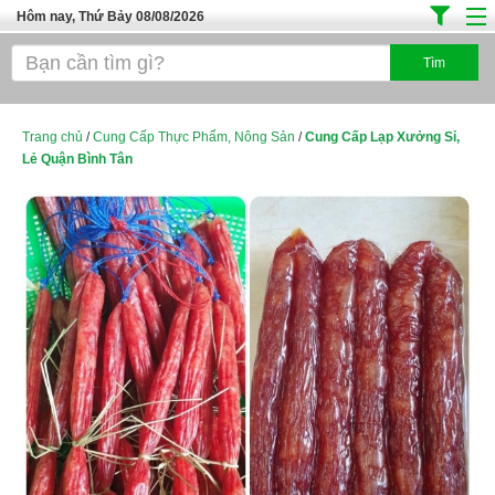
Hôm nay, Thứ Bảy 08/08/2026
Trang chủ
Địa Điểm Kinh Doanh
Tuyển Sinh Đào Tạo
Trang chủ
/
Cung Cấp Thực Phẩm, Nông Sản
/
Cung Cấp Lạp Xưởng Sỉ,
Lẻ Quận Bình Tân
Ô Tô Xe Máy
Đồ Dùng Nội Ngoại Thất
Điện Tử Điện Máy
Làm Đẹp
Thời Trang
Việc Làm
Dịch Vụ
Hàng Tiêu Dùng