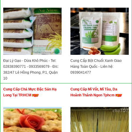
Đại Lý Gạo - Dừa Khô Phúc - Tel:
Cung Cấp Bột Chuối Xanh Giao
02838390771 - 0933569079 - Đ/c:
Hàng Toàn Quốc - Liên hệ:
382/47 Lê Hồng Phong, P.1, Quận
0939041477
10
Cung Cấp Chả Mực Đặc Sản Hạ
Cung Cấp Mì Vắt, Mì Tàu, Da
Long Tại TP.HCM
Hoành Thánh Ngon Tphcm