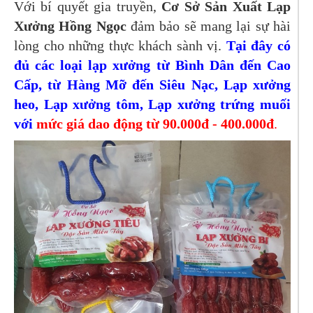
Với bí quyết gia truyền,
Cơ Sở Sản Xuất Lạp
Xưởng Hồng Ngọc
đảm bảo sẽ mang lại sự hài
lòng cho những thực khách sành vị.
Tại đây có
đủ các loại lạp xưởng từ Bình Dân đến Cao
Cấp, từ Hàng Mỡ đến Siêu Nạc, Lạp xưởng
heo, Lạp xưởng tôm, Lạp xưởng trứng muối
với
mức giá dao động từ 90.000đ - 400.000đ
.